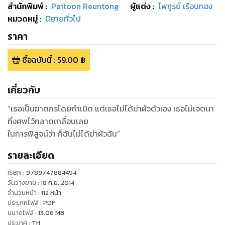
สำนักพิมพ์
:
Paitoon Reuntong
ผู้แต่ง :
ไพฑูรย์ เรือนทอง
หมวดหมู่
:
นิยายทั่วไป
ราคา
ซื้อฉบับนี้
:
59.00
฿
เกี่ยวกับ
“เธอเป็นฆาตกรโดยกำเนิด แต่เธอไม่ได้ฆ่าผัวตัวเอง เธอไม่เจตนา
ทิ้งศพไว้กลาดเกลื่อนเลย
ในการพิสูจน์ว่า ก็ฉันไม่ได้ฆ่าผัวฉัน”
รายละเอียด
ISBN :
9789747884494
วันวางขาย
:
18 ก.ย. 2014
จำนวนหน้า
:
112
หน้า
ประเภทไฟล์
:
PDF
ขนาดไฟล์
:
13.06
MB
ประเทศ
:
TH