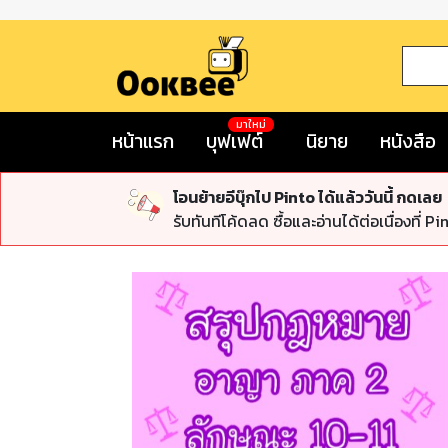
มาใหม่
หน้าแรก
บุฟเฟต์
นิยาย
หนังสือ
โอนย้ายอีบุ๊กไป Pinto ได้แล้ววันนี้ กดเลย
รับทันทีโค้ดลด ซื้อและอ่านได้ต่อเนื่องที่ Pi