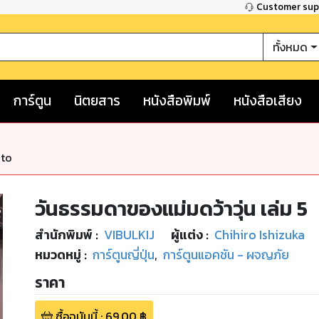
Customer su
ทั้งหมด
การ์ตูน
นิตยสาร
หนังสือพิมพ์
หนังสือเสียง
nto
วันธรรมดาของแม่มดว้าวุ่น เล่ม 5
สำนักพิมพ์
:
VIBULKIJ
ผู้แต่ง :
Chihiro Ishizuka
หมวดหมู่
:
การ์ตูนญี่ปุ่น
,
การ์ตูนแอคชัน - ผจญภัย
ราคา
ซื้อฉบับนี้
:
69.00
฿