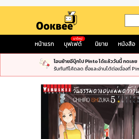
มาใหม่
หน้าแรก
บุฟเฟต์
นิยาย
หนังสือ
โอนย้ายอีบุ๊กไป Pinto ได้แล้ววันนี้ กดเลย
รับทันทีโค้ดลด ซื้อและอ่านได้ต่อเนื่องที่ Pi