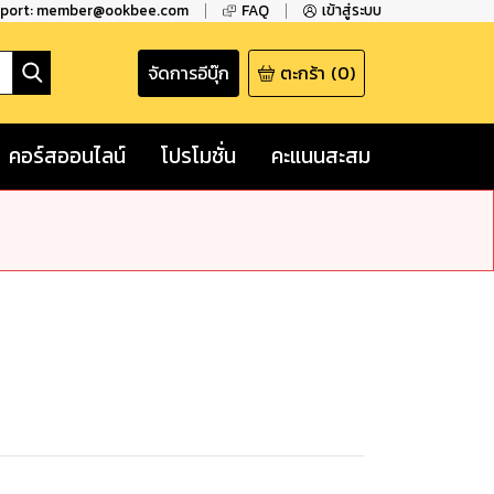
pport: member@ookbee.com
FAQ
เข้าสู่ระบบ
จัดการอีบุ๊ก
ตะกร้า
(
0
)
คอร์สออนไลน์
โปรโมชั่น
คะแนนสะสม