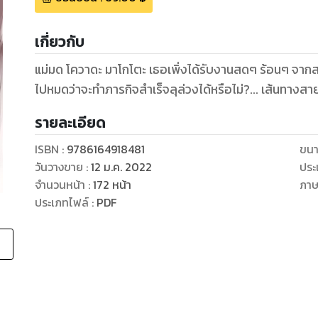
เกี่ยวกับ
แม่มด โควาดะ มาโกโตะ เธอเพิ่งได้รับงานสดๆ ร้อนๆ จาก
ไปหมดว่าจะทำภารกิจสำเร็จลุล่วงได้หรือไม่?... เส้นทางสา
รายละเอียด
ISBN :
9786164918481
ขนา
วันวางขาย
:
12 ม.ค. 2022
ประ
จำนวนหน้า
:
172
หน้า
ภา
ประเภทไฟล์
:
PDF