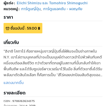
ผู้แต่ง :
Eiichi Shimizu และ Tomohiro Shimoguchi
หมวดหมู่
:
การ์ตูนญี่ปุ่น
,
การ์ตูนแอคชัน - ผจญภัย
ราคา
ซื้อฉบับนี้
:
59.00
฿
เกี่ยวกับ
"ฮิงาชิ โคทาโร่ คือชายหนุ่มชาวญี่ปุ่นซึ่งใฝ่ฝันจะเป็นช่างภาพใน
N.Y. เขาไล่ตามบุคคลที่น่าจะเป็นมนุษย์ต่างดาวเข้าไปพัวพันกับคดี
หนึ่งจนต้องเสียชีวิต ทว่าตัวยาที่ตกอยู่ในสถานที่นั้นกลับทำให้เขา
ฟื้นคืนชีพ และได้รับซูเปอร์พาวเวอร์มาไว้ในมือ สิ่งที่ตัวเขาซึ่งได้รับ
พลังมาตัดสินใจเลือก ก็คือการเป็น “ฮีโร่คอยปกป้องสันติสุขของ
เมือง”
แสดงมากขึ้น
รายละเอียด
ISBN :
9786163634375
วันวางขาย
:
24 ธ.ค. 2019