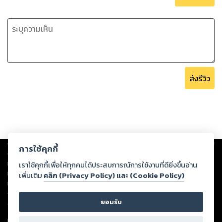
ส่งรีวิว
Copyright ©
2026
Storylog Co., Ltd. - สตอรี่ล็อกขอสงวนสิทธิ์ไม่รับผิดชอบ
การใช้คุกกี้
ต่อผลงานหรือเนื้อหาใดที่อัปโหลดผ่านเว็บไซต์และปรากฏว่าละเมิดสิทธิใน
ทรัพย์สินทางปัญญาของบุคคลอื่นหรือขัดต่อกฎหมายและศีลธรรม ดังนั้น ผู้อ่าน
เราใช้คุกกี้เพื่อให้ทุกคนได้ประสบการณ์การใช้งานที่ดียิ่งขึ้นอ่าน
ทุกท่านโปรดใช้วิจารณญาณในการกลั่นกรองด้วยตนเอง และหากท่านพบว่าส่วน
เพิ่มเติม
คลิก (Privacy Policy) และ (Cookie Policy)
หนึ่งส่วนใดขัดต่อกฎหมายและศีลธรรม กรุณาแจ้งมายังบริษัท เพื่อทีมงานจะได้
ดำเนินการในทันที ทั้งนี้ ทางสตอรี่ล็อกขอสงวนลิขสิทธิ์ตามพระราชบัญญัติ
ยอมรับ
ลิขสิทธิ์ พ.ศ. 2537 (ฉบับล่าสุด)
For support: member@ookbee.com