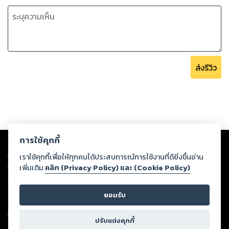
ส่งรีวิว
Copyright ©
2026
Storylog Co., Ltd. - สตอรี่ล็อกขอสงวนสิทธิ์ไม่รับผิดชอบ
การใช้คุกกี้
ต่อผลงานหรือเนื้อหาใดที่อัปโหลดผ่านเว็บไซต์และปรากฏว่าละเมิดสิทธิใน
ทรัพย์สินทางปัญญาของบุคคลอื่นหรือขัดต่อกฎหมายและศีลธรรม ดังนั้น ผู้อ่าน
เราใช้คุกกี้เพื่อให้ทุกคนได้ประสบการณ์การใช้งานที่ดียิ่งขึ้นอ่าน
ทุกท่านโปรดใช้วิจารณญาณในการกลั่นกรองด้วยตนเอง และหากท่านพบว่าส่วน
เพิ่มเติม
คลิก (Privacy Policy) และ (Cookie Policy)
หนึ่งส่วนใดขัดต่อกฎหมายและศีลธรรม กรุณาแจ้งมายังบริษัท เพื่อทีมงานจะได้
ดำเนินการในทันที ทั้งนี้ ทางสตอรี่ล็อกขอสงวนลิขสิทธิ์ตามพระราชบัญญัติ
ยอมรับ
ลิขสิทธิ์ พ.ศ. 2537 (ฉบับล่าสุด)
For support: member@ookbee.com
ปรับแต่งคุกกี้
Version
1.3.17