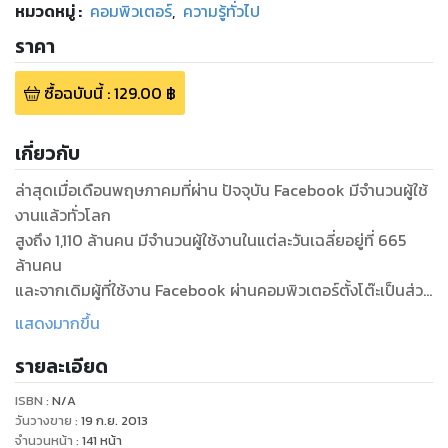
หมวดหมู่
:
คอมพิวเตอร์
,
ความรู้ทั่วไป
ราคา
ซื้อฉบับนี้
:
129.00
฿
เกี่ยวกับ
ล่าสุดเมื่อเดือนพฤษภาคมที่ผ่าน ปัจจุบัน Facebook มีจำนวนผู้ใช้
งานแล้วทั่วโลก
สูงถึง 1,110 ล้านคน มีจำนวนผู้ใช้งานในแต่ละวันเฉลี่ยอยู่ที่ 665
ล้านคน
และจากเดิมผู้ที่ใช้งาน Facebook ผ่านคอมพิวเตอร์ตั้งโต๊ะเป็นส่วน
ใหญ่ ปัจจุบันมี
แสดงมากขึ้น
การใช้งานผ่านโทรศัพท์มือถือเพิ่มมากขึ้น
รายละเอียด
เนื้อหาภายหนังสือเล่มนี้จึงได้นำเสนอเทคนิคการใช้งาน
Facebook อัพเดทใหม่
ISBN :
N/A
วันวางขาย
:
19 ก.ย. 2013
จำนวนหน้า
:
141
หน้า