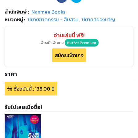
สำนักพิมพ์
:
Nanmee Books
หมวดหมู่
:
นิยายฆาตกรรม - สืบสวน
,
นิยายสยองขวัญ
อ่านเล่มนี้ ฟรี!
เพียงมีแพ็กเกจ
Buffet Premium
สมัครแพ็กเกจ
ราคา
ซื้อฉบับนี้
:
138.00
฿
รับไปเลยเมื่อซื้อ!