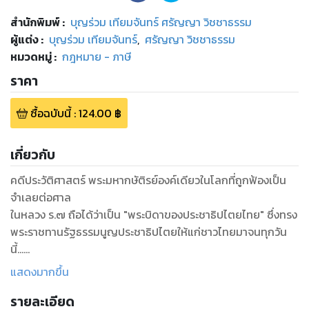
สำนักพิมพ์
:
บุญร่วม เทียมจันทร์ ศรัญญา วิชชาธรรม
ผู้แต่ง :
บุญร่วม เทียมจันทร์
,
ศรัญญา วิชชาธรรม
หมวดหมู่
:
กฎหมาย - ภาษี
ราคา
ซื้อฉบับนี้
:
124.00
฿
เกี่ยวกับ
คดีประวัติศาสตร์ พระมหากษัติรย์องค์เดียวในโลกที่ถูกฟ้องเป็น
จำเลยต่อศาล
ในหลวง ร.๗ ถือได้ว่าเป็น "พระบิดาของประชาธิปไตยไทย" ซึ่งทรง
พระราชทานรัฐธรรมนูญประชาธิปไตยให้แก่ชาวไทยมาจนทุกวัน
นี้...
แต่ในหลวง ร.๗ และสมเด็จพระนางเจ้ารำไพพรรณณี พระบรม
แสดงมากขึ้น
ราชินีนาถ กลับถูกฟ้องร้องดำเนินคดีทำให้เป็นที่เสื่อมเสียพระ
รายละเอียด
เกียรติ