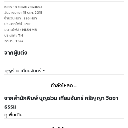
ราษฎรคนหนึ่งดำเนินการเพื่อฟ้องร้องพระองค์ในข้อหาหมิ่น
ISBN :
9786167363653
ประมาทและรัฐบาลได้ฟ้องร้องพระองค์ท่านและพระชายาเป็นจำเลย
วันวางขาย
:
15 ต.ค. 2015
ต่อศาล ให้ร่วมกันชดใช้เงินให้แก่รัฐบาลเป็นเงินถึง 6 ล้านกว่าบาท
จำนวนหน้า
:
226
หน้า
ประเภทไฟล์
:
PDF
(ราคาทรัพย์ในขณะนั้น) ศาลได้สั่งยึดวังศุโขทัยอันเป็นทรัพย์สิน
ขนาดไฟล์
:
141.54
MB
ส่วนพระองค์เพื่อดำเนินการตามกฎหมาย
ประเทศ
:
TH
คดีทั้งสองเป็นคดีประวัติศาสตร์สำคัญของไทย เพราะเป็นคดีแรก
ภาษา
:
Thai
และคดีเดียวที่พระมหากษัตริย์และพระบรมราชินีถูกฟ้องร้องเป็น
จากผู้แต่ง
จำเลยต่อศาล ทำให้เป็นที่เสื่อมพระเกียรติของพระมหากษัตริย์อัน
เป็นที่เคารพสักการะของชาวไทยเป็นอย่างยิ่ง
ข้าพเจ้าประสงค์ที่จะรวบรวมเรื่องราวเหล่านี้ไว้ให้อนุชนทั้งหลายได้
บุญร่วม เทียมจันทร์
ศึกษาทั้งในด้านประวัติศาสตร์ กฎหมายและกฎแห่งธรรมชาติที่ว่า...
"มีลาภ เสื่อมลาภ มียศ เสื่อม ยศ อนิจจา อนิจจัง"
กำลังโหลด ...
ถึงอย่างไรชาวไทยก็ยังระลึกถึงพระมหากรุณาธิคุณของในหลวง
ร.๗ พระบิดาแห่งประชาธิปไตยของไทย ที่ได้ทรงพระราชทาน
จากสำนักพิมพ์ บุญร่วม เทียมจันทร์ ศรัญญา วิชชา
รัฐธรรมนูญฉบับแรกให้แก่ประชาชนชาวไทย จนประเทศไทยของ
ธรรม
เรามีกฎหมายรัฐธรรมนูญและปกครองระบอบประชาธิปไตยมาจน
ดูเพิ่มเติม
ทุกวันนี้...
ด้วยความเคารพ