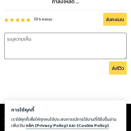
กำลังโหลด ...
บุญร่วม เทียมจันทร์ อดีตอธิบดีอัยการ
ศรัญญา วิชชาธรรม ทนายความ ชั้น ๑
ส่งคะแนน
ให้
5
คะแนน
ส่งรีวิว
Copyright ©
2026
Storylog Co., Ltd. - สตอรี่ล็อกขอสงวนสิทธิ์ไม่รับผิดชอบ
การใช้คุกกี้
ต่อผลงานหรือเนื้อหาใดที่อัปโหลดผ่านเว็บไซต์และปรากฏว่าละเมิดสิทธิใน
ทรัพย์สินทางปัญญาของบุคคลอื่นหรือขัดต่อกฎหมายและศีลธรรม ดังนั้น ผู้อ่าน
เราใช้คุกกี้เพื่อให้ทุกคนได้ประสบการณ์การใช้งานที่ดียิ่งขึ้นอ่าน
ทุกท่านโปรดใช้วิจารณญาณในการกลั่นกรองด้วยตนเอง และหากท่านพบว่าส่วน
เพิ่มเติม
คลิก (Privacy Policy) และ (Cookie Policy)
หนึ่งส่วนใดขัดต่อกฎหมายและศีลธรรม กรุณาแจ้งมายังบริษัท เพื่อทีมงานจะได้