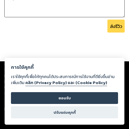
ส่งรีวิว
Copyright ©
2026
Storylog Co., Ltd. - สตอรี่ล็อกขอสงวนสิทธิ์ไม่รับผิดชอบ
การใช้คุกกี้
ต่อผลงานหรือเนื้อหาใดที่อัปโหลดผ่านเว็บไซต์และปรากฏว่าละเมิดสิทธิใน
ทรัพย์สินทางปัญญาของบุคคลอื่นหรือขัดต่อกฎหมายและศีลธรรม ดังนั้น ผู้อ่าน
เราใช้คุกกี้เพื่อให้ทุกคนได้ประสบการณ์การใช้งานที่ดียิ่งขึ้นอ่าน
ทุกท่านโปรดใช้วิจารณญาณในการกลั่นกรองด้วยตนเอง และหากท่านพบว่าส่วน
เพิ่มเติม
คลิก (Privacy Policy) และ (Cookie Policy)
หนึ่งส่วนใดขัดต่อกฎหมายและศีลธรรม กรุณาแจ้งมายังบริษัท เพื่อทีมงานจะได้
ดำเนินการในทันที ทั้งนี้ ทางสตอรี่ล็อกขอสงวนลิขสิทธิ์ตามพระราชบัญญัติ
ยอมรับ
ลิขสิทธิ์ พ.ศ. 2537 (ฉบับล่าสุด)
For support: member@ookbee.com
ปรับแต่งคุกกี้
Version
1.3.17