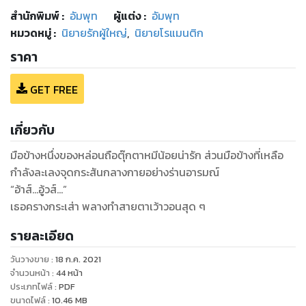
สำนักพิมพ์
:
อัมพุท
ผู้แต่ง :
อัมพุท
หมวดหมู่
:
นิยายรักผู้ใหญ่
,
นิยายโรแมนติก
ราคา
GET FREE
เกี่ยวกับ
มือข้างหนึ่งของหล่อนถือตุ๊กตาหมีน้อยน่ารัก ส่วนมือข้างที่เหลือ
กำลังละเลงจุดกระสันกลางกายอย่างร่านอารมณ์
“อ้าส์...อู้วส์...”
เธอครางกระเส่า พลางทำสายตาเว้าวอนสุด ๆ
รายละเอียด
วันวางขาย
:
18 ก.ค. 2021
จำนวนหน้า
:
44
หน้า
ประเภทไฟล์
:
PDF
ขนาดไฟล์
:
10.46
MB