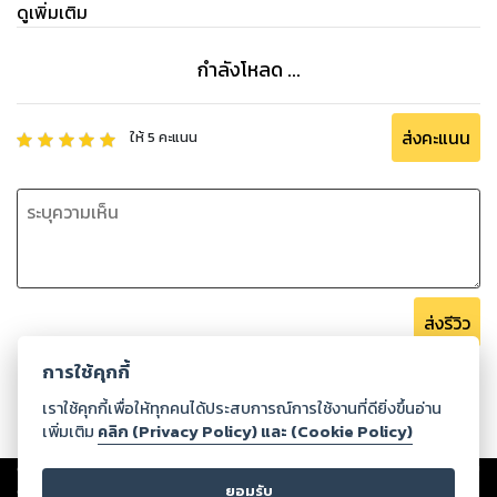
ดูเพิ่มเติม
กำลังโหลด ...
ส่งคะแนน
ให้
5
คะแนน
ส่งรีวิว
การใช้คุกกี้
เราใช้คุกกี้เพื่อให้ทุกคนได้ประสบการณ์การใช้งานที่ดียิ่งขึ้นอ่าน
เพิ่มเติม
คลิก (Privacy Policy) และ (Cookie Policy)
Copyright ©
2026
Storylog Co., Ltd. - สตอรี่ล็อกขอสงวนสิทธิ์ไม่รับผิดชอบ
ต่อผลงานหรือเนื้อหาใดที่อัปโหลดผ่านเว็บไซต์และปรากฏว่าละเมิดสิทธิใน
ยอมรับ