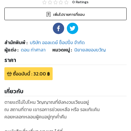
0
Ratings
เพิ่มไปรายการที่ชอบ
สำนักพิมพ์
:
บริษัท ออลเดย์ ช็อปปิ้ง จำกัด
ผู้แต่ง :
ดอน ท่าศาลา
หมวดหมู่
:
นิยายสยองขวัญ
ราคา
ซื้อฉบับนี้
:
32.00
฿
เกี่ยวกับ
ตายเเต่ไม่ไปไหน วิญญาณที่ยังคงวนเวียนอยู่
ณ สถานที่ตาย เขารอการช่วยเหลือ หรือ รอเเก้เเค้น
คอยหลอกหลอนผู้คนอยู่ทุกค่ำคืน