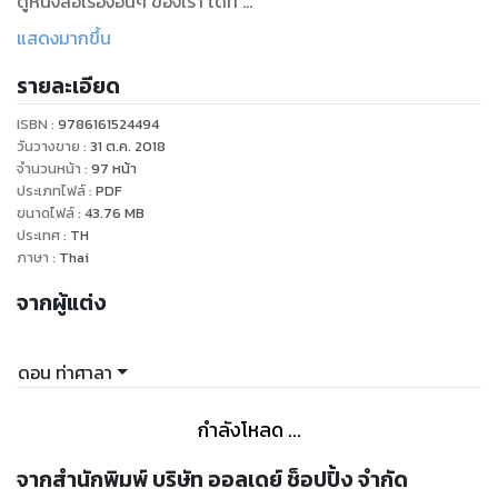
ดูหนังสือเรื่องอื่นๆ ของเรา ได้ที่
www.pailinbooknet.com
แสดงมากขึ้น
รายละเอียด
ISBN :
9786161524494
วันวางขาย
:
31 ต.ค. 2018
จำนวนหน้า
:
97
หน้า
ประเภทไฟล์
:
PDF
ขนาดไฟล์
:
43.76
MB
ประเทศ
:
TH
ภาษา
:
Thai
จากผู้แต่ง
ดอน ท่าศาลา
กำลังโหลด ...
จากสำนักพิมพ์ บริษัท ออลเดย์ ช็อปปิ้ง จำกัด