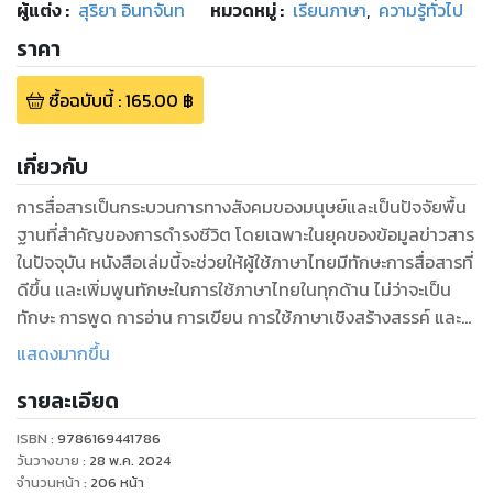
ผู้แต่ง :
สุริยา อินทจันท
หมวดหมู่
:
เรียนภาษา
,
ความรู้ทั่วไป
ราคา
ซื้อฉบับนี้
:
165.00
฿
เกี่ยวกับ
การสื่อสารเป็นกระบวนการทางสังคมของมนุษย์และเป็นปัจจัยพื้น
ฐานที่สำคัญของการดำรงชีวิต โดยเฉพาะในยุคของข้อมูลข่าวสาร
ในปัจจุบัน หนังสือเล่มนี้จะช่วยให้ผู้ใช้ภาษาไทยมีทักษะการสื่อสารที่
ดีขึ้น และเพิ่มพูนทักษะในการใช้ภาษาไทยในทุกด้าน ไม่ว่าจะเป็น
ทักษะ การพูด การอ่าน การเขียน การใช้ภาษาเชิงสร้างสรรค์ และ
การใช้ภาษาในสื่อสารร่วมสมัย รวมทั้งยังให้ตัวอย่างเพื่อเป็น
แสดงมากขึ้น
แนวทางในการพัฒนาการสื่อสารแก่ผู้อ่านและผู้เรียนต่อไป
รายละเอียด
ISBN :
9786169441786
วันวางขาย
:
28 พ.ค. 2024
จำนวนหน้า
:
206
หน้า