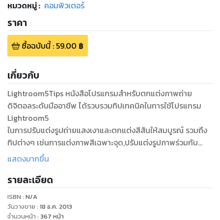
หมวดหมู่
:
คอมพิวเตอร์
ราคา
ซื้อฉบับนี้
:
59.00
฿
เกี่ยวกับ
Lightroom5Tips หนังสือโปรแกรมสำหรับตกแต่งภาพถ่าย
ดิจิตอลระดับมืออาชีพ ได้รวบรวมทิปเทคนิคในการใช้โปรแกรม
Lightroom5
ในการปรับแต่งรูปถ่ายแสงเงาและตกแต่งสีสันให้สมบูรณ์ รวมถึง
ทิปต่างๆ เช่นการแต่งภาพสีเฉพาะจุด,ปรับแต่งรูปภาพร่วมกับ
Photoshop,
แสดงมากขึ้น
สร้าง Photo Book ด้วยโมดูล Book,รวมทั้งการนำเสนอภาพถ่าย
รายละเอียด
ด้วยโมดูล Slideshow,สามารถระบุพิกัดตำแหน่งที่ถ่ายภาพด้วย
โมดูล
ISBN :
N/A
Map GPSและสร้างแกลอรีภาพถ่ายเว็บด้วยโมดูล Web Gallery
วันวางขาย
:
18 ธ.ค. 2013
สามารถนำไปประยุกต์ใช้สร้างสรรค์ชิ้นงานได้อย่างถูกต้อง
จำนวนหน้า
:
367
หน้า