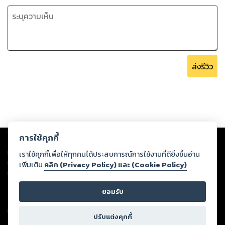
ส่งรีวิว
Copyright ©
2026
Storylog Co., Ltd. - สตอรี่ล็อกขอสงวนสิทธิ์ไม่รับผิดชอบ
การใช้คุกกี้
ต่อผลงานหรือเนื้อหาใดที่อัปโหลดผ่านเว็บไซต์และปรากฏว่าละเมิดสิทธิใน
ทรัพย์สินทางปัญญาของบุคคลอื่นหรือขัดต่อกฎหมายและศีลธรรม ดังนั้น ผู้อ่าน
เราใช้คุกกี้เพื่อให้ทุกคนได้ประสบการณ์การใช้งานที่ดียิ่งขึ้นอ่าน
ทุกท่านโปรดใช้วิจารณญาณในการกลั่นกรองด้วยตนเอง และหากท่านพบว่าส่วน
เพิ่มเติม
คลิก (Privacy Policy) และ (Cookie Policy)
หนึ่งส่วนใดขัดต่อกฎหมายและศีลธรรม กรุณาแจ้งมายังบริษัท เพื่อทีมงานจะได้
ดำเนินการในทันที ทั้งนี้ ทางสตอรี่ล็อกขอสงวนลิขสิทธิ์ตามพระราชบัญญัติ
ยอมรับ
ลิขสิทธิ์ พ.ศ. 2537 (ฉบับล่าสุด)
For support: member@ookbee.com
ปรับแต่งคุกกี้
Version
1.3.17