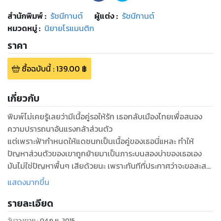
สำนักพิมพ์
:
รัชนีกานต์
ผู้แต่ง :
รัชนีกานต์
หมวดหมู่
:
นิยายโรแมนติก
ราคา
ซื้อฉบับนี้
:
139.00
฿
เกี่ยวกับ
พิมพ์ไม่เคยรู้เลยว่ามีเนื้อคู่รอให้รัก เธอกลับเมืองไทยเพื่อสนอง
ความปรารถนาอันแรงกล้าส่วนตัว
แต่เพราะฟ้ากำหนดให้แดชนกเป็นเนื้อคู่ของเธอนี่แหละ ทำให้
ปัญหาส่วนตัวของเขาถูกย้ายมาเป็นภาระบนสองบ่าของเธอเอง
มันไม่ใช่ปัญหาพื้นๆ เสียด้วยนะ เพราะทันทีที่ประกาศว่าจะขอสะสาง
แทนเขา ความเสี่ยงกับความตายก็มายืนต้อนรับทันที
แสดงมากขึ้น
และ.. เธอจะไม่หนีแม้แต่ก้าวเดียว
รายละเอียด
วันวางขาย
:
04 ก.ย. 2015