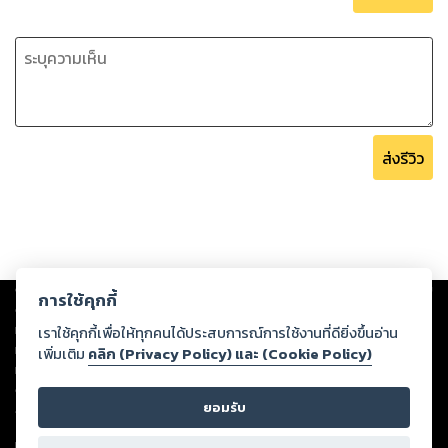
ส่งรีวิว
Copyright ©
2026
Storylog Co., Ltd. - สตอรี่ล็อกขอสงวนสิทธิ์ไม่รับผิดชอบ
การใช้คุกกี้
ต่อผลงานหรือเนื้อหาใดที่อัปโหลดผ่านเว็บไซต์และปรากฏว่าละเมิดสิทธิใน
ทรัพย์สินทางปัญญาของบุคคลอื่นหรือขัดต่อกฎหมายและศีลธรรม ดังนั้น ผู้อ่าน
เราใช้คุกกี้เพื่อให้ทุกคนได้ประสบการณ์การใช้งานที่ดียิ่งขึ้นอ่าน
ทุกท่านโปรดใช้วิจารณญาณในการกลั่นกรองด้วยตนเอง และหากท่านพบว่าส่วน
เพิ่มเติม
คลิก (Privacy Policy) และ (Cookie Policy)
หนึ่งส่วนใดขัดต่อกฎหมายและศีลธรรม กรุณาแจ้งมายังบริษัท เพื่อทีมงานจะได้
ดำเนินการในทันที ทั้งนี้ ทางสตอรี่ล็อกขอสงวนลิขสิทธิ์ตามพระราชบัญญัติ
ยอมรับ
ลิขสิทธิ์ พ.ศ. 2537 (ฉบับล่าสุด)
For support: member@ookbee.com