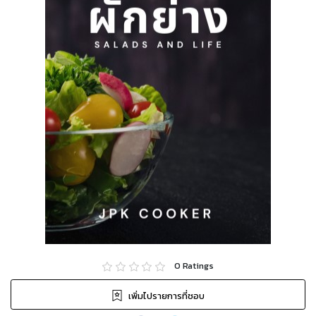
0
Ratings
เพิ่มไปรายการที่ชอบ