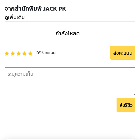
บทที่ 4: น้ำสลัดและซอสเพื่อทำให้สลัดของคุณสดใสขึ้น
จากสำนักพิมพ์ JACK PK
- คอลเลกชันน้ำสลัดและซอสโฮมเมดเพื่อยกระดับสลัดของคุณ
ดูเพิ่มเติม
- น้ำสลัดมะนาวและสมุนไพรรสเปรี้ยว
- อะโวคาโดครีมและน้ำสลัดผักชี
กำลังโหลด ...
-น้ำพริกแดงคั่วเผ็ด
ไม่ว่าคุณจะเป็นเชฟผู้ช่ำชองหรือเป็นมือใหม่ในครัว The Veggie
ส่งคะแนน
ให้
5
คะแนน
Delight Cookbook คือคู่มือการทำอาหารที่จะสร้างแรงบันดาลใจ
ให้คุณสร้างสรรค์สลัดที่อร่อยและมีคุณค่าทางโภชนาการโดยใช้ผัก
ย่างและอบ เตรียมพร้อมที่จะเริ่มต้นการเดินทางอันแสนอร่อยของ
รสชาติและเนื้อสัมผัสที่จะปฏิวัติวิธีการเพลิดเพลินกับสลัดของ
ส่งรีวิว