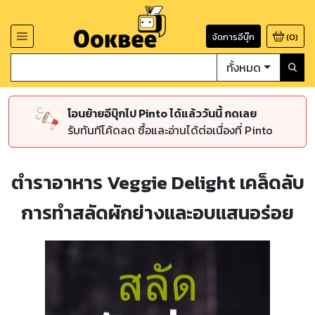
จัดการอีบุ๊ก
(
0
)
ทั้งหมด
โอนย้ายอีบุ๊กไป Pinto ได้แล้ววันนี้ กดเลย
รับทันทีโค้ดลด ซื้อและอ่านได้ต่อเนื่องที่ Pinto
ตำราอาหาร Veggie Delight เคล็ดลับ
การทำสลัดผักย่างและอบแสนอร่อย