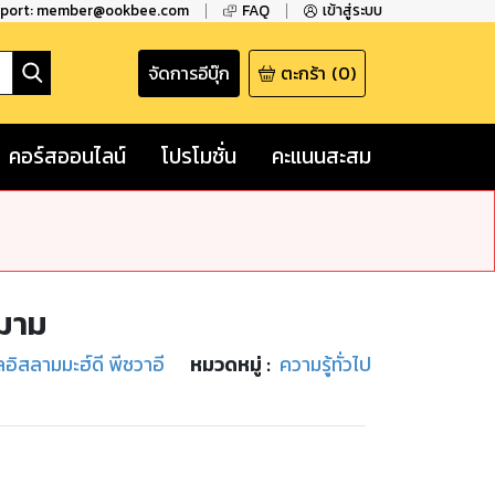
pport: member@ookbee.com
FAQ
เข้าสู่ระบบ
จัดการอีบุ๊ก
ตะกร้า
(
0
)
คอร์สออนไลน์
โปรโมชั่น
คะแนนสะสม
ิมาม
อิสลามมะฮ์ดี พีชวาอี
หมวดหมู่
:
ความรู้ทั่วไป