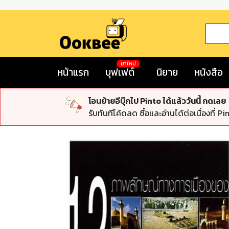
มาใหม่
หน้าแรก
บุฟเฟต์
นิยาย
หนังสือ
โอนย้ายอีบุ๊กไป Pinto ได้แล้ววันนี้ กดเลย
รับทันทีโค้ดลด ซื้อและอ่านได้ต่อเนื่องที่ Pi