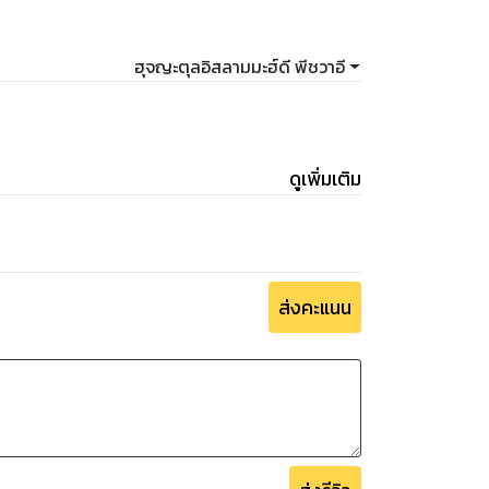
ฮุจญะตุลอิสลามมะฮ์ดี พีชวาอี
ดูเพิ่มเติม
ส่งคะแนน