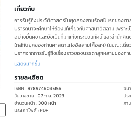
เกี่ยวกับ
การรับรู้ถึงประวัติศาสตร์ในยุคสองสามร้อยปีแรกของศาสน
ปรารถนาจะศึกษาให้ถ่องแท้เกี่ยวกับศาสนาอิสลาม เพราะเ
อย่างมั่นคง และยังเป็นที่มาแห่งกระบวนทัศน์ และสำนักคิดต่า
ใกล้กับยุคของท่านศาสดาแห่งอิสลาม(ศ็อลฯ) ในขณะเดีย
ปราศจากการรับรู้ถึงเรื่องราวของบรรดาลูกหลานของท่านศา
บุคคลดังกล่าวเป็นบุคคลที่มีความใกล้ชิด สนิทสนมกับท่านศ
แสดงมากขึ้น
บุคคลที่ท่านศาสนาแห่งอิสลาม(ศ็อลฯ) ได้ร้องขอต่อประช
รายละเอียด
จากประชาชาติของท่านทั้งสิ้น แม้ว่าการประกาศเผยแผ่อ
ประสบกับความลำบากยากเข็ญตลอดจนเผชิญกับอุปสรรค์อ
ISBN :
9789746035156
ขนา
แต่สิ่งเดียวที่ท่านร้องขอต่อประชาชาติของท่านคือ ให้พ
วันวางขาย
:
07 ก.ย. 2023
ประ
จำนวนหน้า
:
308
หน้า
ภา
ประเภทไฟล์
:
PDF