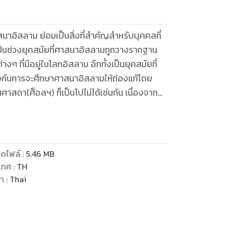
าอิสลาม ย่อมเป็นสิ่งที่สำคัญสำหรับบุคคลที่
ป็นช่วงยุคสมัยที่ศาสนาอิสลามถูกวางรากฐาน
งๆ ที่มีอยู่ในโลกอิสลาม อีกทั้งเป็นยุคสมัยที่
วกันการจะศึกษาศาสนาอิสลามให้ถ่องแท้โดย
สดา(ศ็อลฯ) ก็เป็นไปไม่ได้เช่นกัน เนื่องจาก
าสดาแห่งอิสลาม(ศ็อลฯ) เป็นอย่างยิ่ง เป็นกลุ่ม
าชาติอิสลามว่า ท่านไม่ปรารถนาสิ่งตอบแทนใดๆ
ิสลามและการอุตสาห์พยายามของท่านนั้นจะ
ันใหญ่หลวงที่มาขวางกั้นนานานัปการก็ตาม
ดไฟล์
:
5.46
MB
วกเขามีความรักต่อลูกหลานของท่าน
เทศ
:
TH
ษา
:
Thai