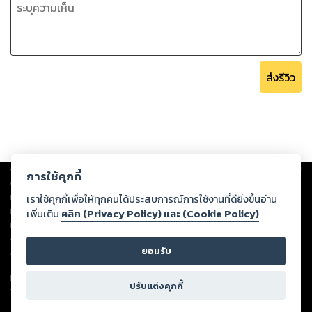
ส่งรีวิว
Copyright ©
2026
Storylog Co., Ltd. - สตอรี่ล็อกขอสงวนสิทธิ์ไม่รับผิดชอบ
การใช้คุกกี้
ต่อผลงานหรือเนื้อหาใดที่อัปโหลดผ่านเว็บไซต์และปรากฏว่าละเมิดสิทธิใน
ทรัพย์สินทางปัญญาของบุคคลอื่นหรือขัดต่อกฎหมายและศีลธรรม ดังนั้น ผู้อ่าน
เราใช้คุกกี้เพื่อให้ทุกคนได้ประสบการณ์การใช้งานที่ดียิ่งขึ้นอ่าน
ทุกท่านโปรดใช้วิจารณญาณในการกลั่นกรองด้วยตนเอง และหากท่านพบว่าส่วน
เพิ่มเติม
คลิก (Privacy Policy) และ (Cookie Policy)
หนึ่งส่วนใดขัดต่อกฎหมายและศีลธรรม กรุณาแจ้งมายังบริษัท เพื่อทีมงานจะได้
ดำเนินการในทันที ทั้งนี้ ทางสตอรี่ล็อกขอสงวนลิขสิทธิ์ตามพระราชบัญญัติ
ยอมรับ
ลิขสิทธิ์ พ.ศ. 2537 (ฉบับล่าสุด)
For support: member@ookbee.com
ปรับแต่งคุกกี้
Version
1.3.17