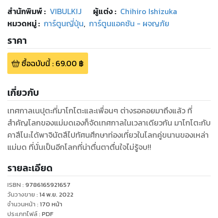
สำนักพิมพ์
:
VIBULKIJ
ผู้แต่ง :
Chihiro Ishizuka
หมวดหมู่
:
การ์ตูนญี่ปุ่น
,
การ์ตูนแอคชัน - ผจญภัย
ราคา
ซื้อฉบับนี้
:
69.00
฿
เกี่ยวกับ
เทศกาลเนปุตะที่มาโกโตะและเพื่อนๆ ต่างรอคอยมาถึงแล้ว ที่
สำคัญโลกของแม่มดเองก็จัดเทศกาลในเวลาเดียวกัน มาโกโตะกับ
คาสึโนะได้พาจินัตสึไปทัศนศึกษาท่องเที่ยวในโลกคู่ขนานของเหล่า
แม่มด ที่นั่นเป็นอีกโลกที่น่าตื่นตาตื่นใจไม่รู้จบ!!
รายละเอียด
ISBN :
9786165921657
วันวางขาย
:
14 พ.ย. 2022
จำนวนหน้า
:
170
หน้า
ประเภทไฟล์
:
PDF