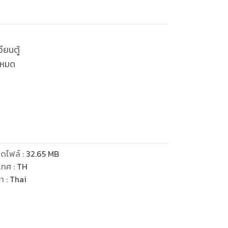
ียนตู้
้งหมด
ที่เหลือ
ดไฟล์
:
32.65
MB
่เขา
เทศ
:
TH
กมาแล้วชาติหนึ่ง
ษา
:
Thai