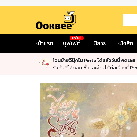
มาใหม่
หน้าแรก
บุฟเฟต์
นิยาย
หนังสือ
โอนย้ายอีบุ๊กไป Pinto ได้แล้ววันนี้ กดเลย
รับทันทีโค้ดลด ซื้อและอ่านได้ต่อเนื่องที่ Pi