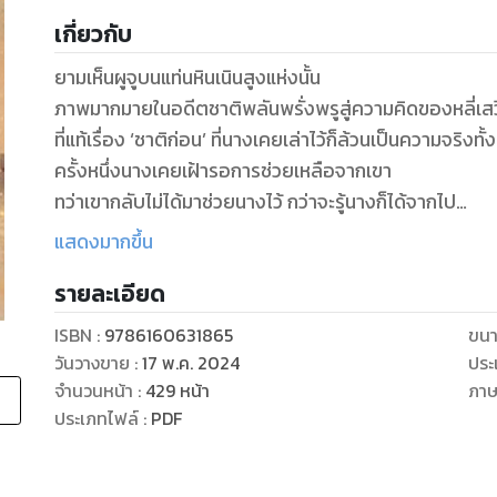
เกี่ยวกับ
ยามเห็นผูจูบนแท่นหินเนินสูงแห่งนั้น
ภาพมากมายในอดีตชาติพลันพรั่งพรูสู่ความคิดของหลี่เสว
ที่แท้เรื่อง ‘ชาติก่อน’ ที่นางเคยเล่าไว้ก็ล้วนเป็นความจริงทั
ครั้งหนึ่งนางเคยเฝ้ารอการช่วยเหลือจากเขา
ทว่าเขากลับไม่ได้มาช่วยนางไว้ กว่าจะรู้นางก็ได้จากไป
เหลือเพียงความรู้สึกผิดและช่องว่างภายในใจเขาตลอดชีวิต
แสดงมากขึ้น
รายละเอียด
ชาตินี้คือโอกาสใหม่ เขาคือบุรุษที่นางแต่งงานด้วย
เขาจะขจัดภยันตรายทุกอย่างออกไป
ISBN :
9786160631865
ขนา
มอบตำแหน่งฮองเฮาให้แก่นาง และให้นางกำเนิดลูกน้อยแก
วันวางขาย
:
17 พ.ค. 2024
ประ
จับจูงมือกันไปชั่วนิรันดร์ ชดเชยช่วงเวลาที่ทั้งสองแยกจา
จำนวนหน้า
:
429
หน้า
ภา
ประเภทไฟล์
:
PDF