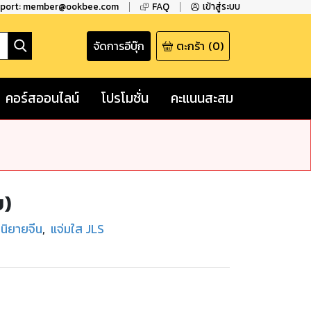
pport: member@ookbee.com
FAQ
เข้าสู่ระบบ
จัดการอีบุ๊ก
ตะกร้า
(
0
)
คอร์สออนไลน์
โปรโมชั่น
คะแนนสะสม
บ)
นิยายจีน
,
แจ่มใส JLS