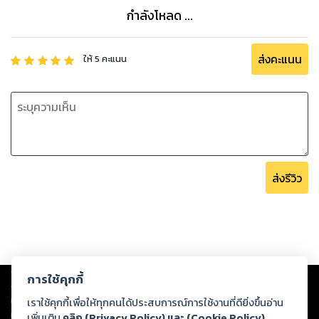
กำลังโหลด ...
ส่งคะแนน
ให้
5
คะแนน
ส่งรีวิว
Copyright ©
2026
Storylog Co., Ltd. - สตอรี่ล็อกขอสงวนสิทธิ์ไม่รับผิดชอบ
การใช้คุกกี้
ต่อผลงานหรือเนื้อหาใดที่อัปโหลดผ่านเว็บไซต์และปรากฏว่าละเมิดสิทธิใน
ทรัพย์สินทางปัญญาของบุคคลอื่นหรือขัดต่อกฎหมายและศีลธรรม ดังนั้น ผู้อ่าน
เราใช้คุกกี้เพื่อให้ทุกคนได้ประสบการณ์การใช้งานที่ดียิ่งขึ้นอ่าน
ทุกท่านโปรดใช้วิจารณญาณในการกลั่นกรองด้วยตนเอง และหากท่านพบว่าส่วน
เพิ่มเติม
คลิก (Privacy Policy) และ (Cookie Policy)