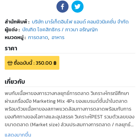
สำนักพิมพ์
:
บริษัท มาร์เก็ตอินโฟ แอนด์ คอมมิวนิเคชั่น จำกัด
ผู้แต่ง :
บัณฑิต โชคสิทธิกร / ภาวนา อรัญญิก
หมวดหมู่
:
การตลาด
,
อาหาร
ราคา
ซื้อฉบับนี้
:
350.00
฿
เกี่ยวกับ
พบกับเนื้อหาของการวางกลยุทธ์การตลาด วิเคราะห์กรณีศึกษา
ผ่านเครื่องมือ Marketing Mix 4Ps ของแบรนด์ชั้นนำในตลาด
พร้อมด้วยเนื้อหาของสภาพแวดล้อมทางการตลาดพร้อมกับการ
มองทิศทางของโอกาสและอุปสรรค วิเคราะห์PEST รวมตัวเลขของ
ขนาดตลาด (Market size) ส่วนประสมทางการตลาด / กลยุทธ์
ทางการตลาด ( Market Mixed / 4p's ) และแนวโน้ม (Trend)
แสดงมากขึ้น