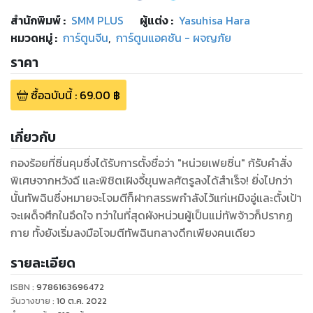
สำนักพิมพ์
:
SMM PLUS
ผู้แต่ง :
Yasuhisa Hara
หมวดหมู่
:
การ์ตูนจีน
,
การ์ตูนแอคชัน - ผจญภัย
ราคา
ซื้อฉบับนี้
:
69.00
฿
เกี่ยวกับ
กองร้อยที่ซิ่นคุมซึ่งได้รับการตั้งชื่อว่า "หน่วยเฟยซิ่น" ก้รับคำสั่ง
พิเศษจากหวังฉี และพิชิตเฝิงจี้ขุนพลศัตรูลงได้สำเร็จ! ยิ่งไปกว่า
นั้นทัพฉินซึ่งหมายจะโจมตีก็ฝากสรรพกำลังไว้แก่เหมิงอู่และตั้งเป้า
จะเผด็จศึกในอึดใจ ทว่าในที่สุดผังหน่วนผู้เป็นแม่ทัพจ้าวก็ปรากฏ
กาย ทั้งยังเริ่มลงมือโจมตีทัพฉินกลางดึกเพียงคนเดียว
รายละเอียด
ISBN :
9786163696472
วันวางขาย
:
10 ต.ค. 2022