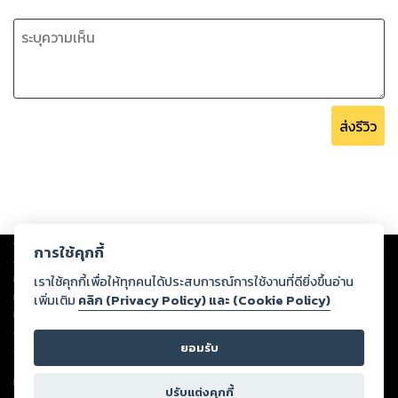
ส่งรีวิว
Copyright ©
2026
Storylog Co., Ltd. - สตอรี่ล็อกขอสงวนสิทธิ์ไม่รับผิดชอบ
การใช้คุกกี้
ต่อผลงานหรือเนื้อหาใดที่อัปโหลดผ่านเว็บไซต์และปรากฏว่าละเมิดสิทธิใน
ทรัพย์สินทางปัญญาของบุคคลอื่นหรือขัดต่อกฎหมายและศีลธรรม ดังนั้น ผู้อ่าน
เราใช้คุกกี้เพื่อให้ทุกคนได้ประสบการณ์การใช้งานที่ดียิ่งขึ้นอ่าน
ทุกท่านโปรดใช้วิจารณญาณในการกลั่นกรองด้วยตนเอง และหากท่านพบว่าส่วน
เพิ่มเติม
คลิก (Privacy Policy) และ (Cookie Policy)
หนึ่งส่วนใดขัดต่อกฎหมายและศีลธรรม กรุณาแจ้งมายังบริษัท เพื่อทีมงานจะได้
ดำเนินการในทันที ทั้งนี้ ทางสตอรี่ล็อกขอสงวนลิขสิทธิ์ตามพระราชบัญญัติ
ยอมรับ
ลิขสิทธิ์ พ.ศ. 2537 (ฉบับล่าสุด)
For support: member@ookbee.com
ปรับแต่งคุกกี้