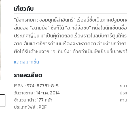
เกี่ยวกับ
"มังกรหยก : จอมยุทธ์ล่าอินทรี" เรื่องนี้ซึ่งเป็นภาคป
ลั่นของ "อ.กิมย้ง" ซึ่งก็ได้ "อ.หลี่จื้อชิง" หนึ่งในนักเขียน
ประเทศญี่ปุ่น มาเป็นผู้ถ่ายถอดเรื่องราวในฉบับการ์ตูนให้เ
ลายเส้นและวิธีการดําเนินเรื่องจะสะอาดตา อ่านง่ายกว่าการ์
ยังได้รับคําชมจาก "อ. กิมย้ง" ด้วยว่าเป็นนักเขียนที่เขาพอใ
ถ่ายทอดเรื่องออกมาในฉบับการ์ตูนได้ใกล้เคียงกับบทประพันธ์
แสดงมากขึ้น
เพศทุกวัยจะสามารถเพลิดเพลินไปกับการ์ตูนชุดนี้ได้อย่
รายละเอียด
ISBN :
974-87781-8-5
ขนา
วันวางขาย
:
14 ก.ค. 2014
ประ
จำนวนหน้า
:
177
หน้า
ภา
ประเภทไฟล์
:
PDF