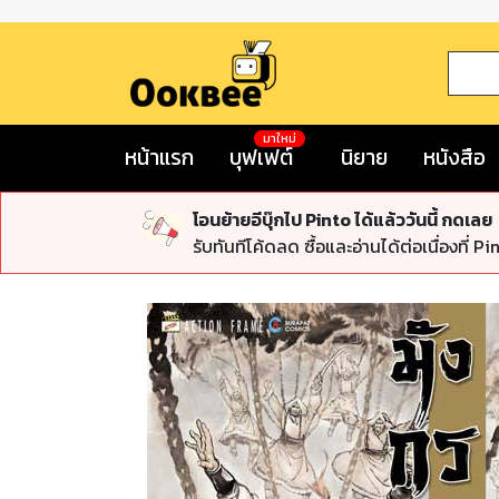
มาใหม่
หน้าแรก
บุฟเฟต์
นิยาย
หนังสือ
โอนย้ายอีบุ๊กไป Pinto ได้แล้ววันนี้ กดเลย
รับทันทีโค้ดลด ซื้อและอ่านได้ต่อเนื่องที่ Pi