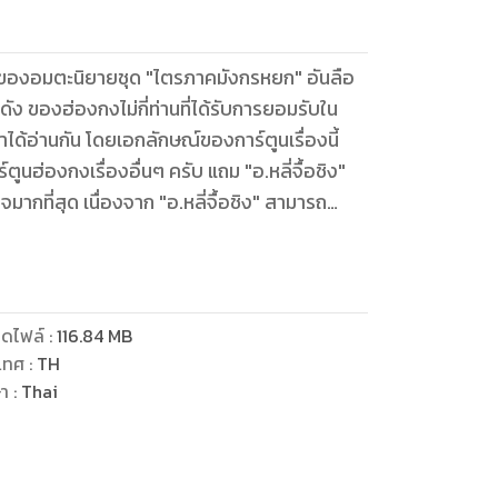
ฐมบทของอมตะนิยายชุด "ไตรภาคมังกรหยก" อันลือ
ชื่อดัง ของฮ่องกงไม่กี่ท่านที่ได้รับการยอมรับใน
ราได้อ่านกัน โดยเอกลักษณ์ของการ์ตูนเรื่องนี้
ตูนฮ่องกงเรื่องอื่นๆ ครับ แถม "อ.หลี่จื้อชิง"
จมากที่สุด เนื่องจาก "อ.หลี่จื้อชิง" สามารถ
เดิมมาก ดังนั้นจึงรับประกันได้ว่า ผู้อ่านทุก
างเต็มอรรถรสอย่างแน่นอน
ดไฟล์
:
116.84
MB
เทศ
:
TH
ษา
:
Thai