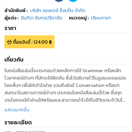
สำนักพิมพ์
:
บริษัท ออลเดย์ ช็อปปิ้ง จำกัด
ผู้แต่ง :
อินทิรา อินทรปรีชาชัย
หมวดหมู่
:
เรียนภาษา
ราคา
ซื้อฉบับนี้
:
124.00
฿
เกี่ยวกับ
ในหนังสือเล่มนี้จะประกอบด้วยหลักการใช้ Grammar หรือหลัก
ไวยากรณ์ต่างๆ ที่มักจะใช้ผิดกัน ซึ่งได้อธิบายไว้ในรูปแบบของประ
โยคสั้นๆ เพื่อให้เข้าใจง่าย รวมถึงยังมี Conversation หรือบท
สนทนาในสถานการณ์ต่างๆ ประกอบในหนังสือเล่มนี้ด้วย ซึ่งทุก
ประโยคจะมีคำอ่านให้พร้อมและสามารถนำไปใช้ในชีวิตประจำวันได้
แสดงมากขึ้น
ดูหนังสือเรื่องอื่นๆ ของเรา ได้ที่ www.pailinbooknet.com
รายละเอียด