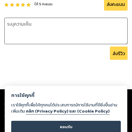
ส่งคะแนน
ให้
5
คะแนน
ส่งรีวิว
Copyright ©
2026
Storylog Co., Ltd. - สตอรี่ล็อกขอสงวนสิทธิ์ไม่รับผิดชอบ
การใช้คุกกี้
ต่อผลงานหรือเนื้อหาใดที่อัปโหลดผ่านเว็บไซต์และปรากฏว่าละเมิดสิทธิใน
ทรัพย์สินทางปัญญาของบุคคลอื่นหรือขัดต่อกฎหมายและศีลธรรม ดังนั้น ผู้อ่าน
เราใช้คุกกี้เพื่อให้ทุกคนได้ประสบการณ์การใช้งานที่ดียิ่งขึ้นอ่าน
ทุกท่านโปรดใช้วิจารณญาณในการกลั่นกรองด้วยตนเอง และหากท่านพบว่าส่วน
เพิ่มเติม
คลิก (Privacy Policy) และ (Cookie Policy)
หนึ่งส่วนใดขัดต่อกฎหมายและศีลธรรม กรุณาแจ้งมายังบริษัท เพื่อทีมงานจะได้
ดำเนินการในทันที ทั้งนี้ ทางสตอรี่ล็อกขอสงวนลิขสิทธิ์ตามพระราชบัญญัติ
ยอมรับ
ลิขสิทธิ์ พ.ศ. 2537 (ฉบับล่าสุด)