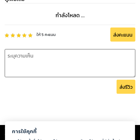
กำลังโหลด ...
ส่งคะแนน
ให้
5
คะแนน
ส่งรีวิว
Copyright ©
2026
Storylog Co., Ltd. - สตอรี่ล็อกขอสงวนสิทธิ์ไม่รับผิดชอบ
การใช้คุกกี้
ต่อผลงานหรือเนื้อหาใดที่อัปโหลดผ่านเว็บไซต์และปรากฏว่าละเมิดสิทธิใน