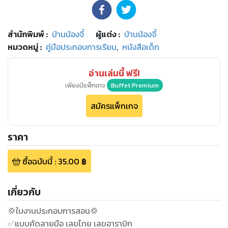
สำนักพิมพ์
:
บ้านน้องจี้
ผู้แต่ง :
บ้านน้องจี้
หมวดหมู่
:
คู่มือประกอบการเรียน
,
หนังสือเด็ก
อ่านเล่มนี้ ฟรี!
เพียงมีแพ็กเกจ
Buffet Premium
สมัครแพ็กเกจ
ราคา
ซื้อฉบับนี้
:
35.00
฿
เกี่ยวกับ
💢ใบงานประกอบการสอน💢
✅แบบคัดลายมือ เลขไทย เลขอาราบิก