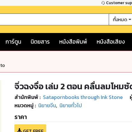
Customer su
ทั้งหมด
การ์ตูน
นิตยสาร
หนังสือพิมพ์
หนังสือเสียง
nto
จิ่วฉงจื่อ เล่ม 2 ตอน คลื่นลมโหม
สำนักพิมพ์
:
Satapornbooks through Ink Stone
ผ
หมวดหมู่
:
นิยายจีน
,
นิยายทั่วไป
ราคา
GET FREE