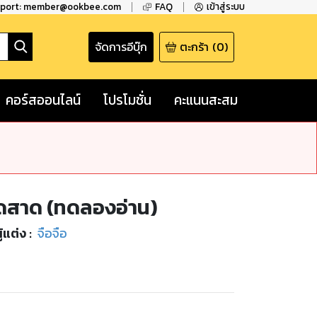
pport: member@ookbee.com
FAQ
เข้าสู่ระบบ
จัดการอีบุ๊ก
ตะกร้า
(
0
)
คอร์สออนไลน์
โปรโมชั่น
คะแนนสะสม
ซัดสาด (ทดลองอ่าน)
ู้แต่ง :
จือจือ