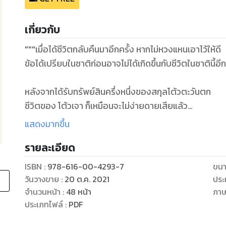
เกี่ยวกับ
"""เมื่อได้ชีวิตกลับคืนมาอีกครั้ง หากไม่หวงแหนเอาไว้ให้ดี
ข้อได้เปรียบในชาติก่อนอาจไม่ได้เกิดขึ้นกับชีวิตในชาตินี้อีกค
หลังจากได้รับทรัพย์สินครึ่งหนึ่งของสกุลโต้วตะวันตก
ชีวิตของ โต้วเจา ก็เหมือนจะไม่ง่ายดายเสียแล้ว
ในเมื่อทรัพย์สินดังกล่าวทำให้เด็กสาวเนื้อหอม มีแต่คนอยา
แสดงมากขึ้น
จนกระทั่งนางถูกลักพาตัวไป
รายละเอียด
ทว่านางตั้งปณิธานแน่วแน่ไว้แล้วว่าชาตินี้จะไม่แต่งงาน
ดังนั้นนอกจากจะต้องหาทางปฏิเสธบุรุษที่ตั้งใจมาสู่ขอ
ISBN :
978-616-00-4293-7
ขนา
ยังต้องวางแผนเพื่อกำหนดสถานะของตัวเองในอนาคตอีก
วันวางขาย
:
20 ต.ค. 2021
ประ
แต่นางเชื่อว่าหากมุ่งไปข้างหน้า
จำนวนหน้า
:
48
หน้า
ภา
ไม่ว่าระหว่างทางจะคดเคี้ยวหรือยากลำบากเพียงใด
ประเภทไฟล์
:
PDF
สุดท้ายสิ่งที่รออยู่ก็คือผลอันยิ่งใหญ่แน่นอน!"""