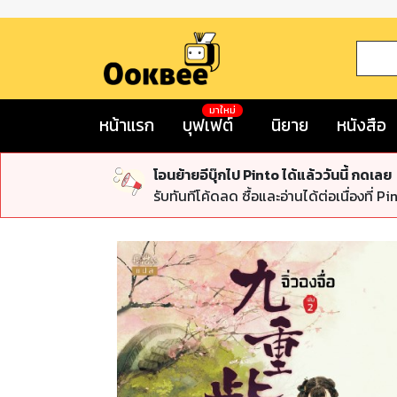
มาใหม่
หน้าแรก
บุฟเฟต์
นิยาย
หนังสือ
โอนย้ายอีบุ๊กไป Pinto ได้แล้ววันนี้ กดเลย
รับทันทีโค้ดลด ซื้อและอ่านได้ต่อเนื่องที่ Pi