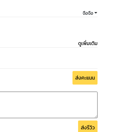
จือจือ
ดูเพิ่มเติม
ส่งคะแนน
ส่งรีวิว