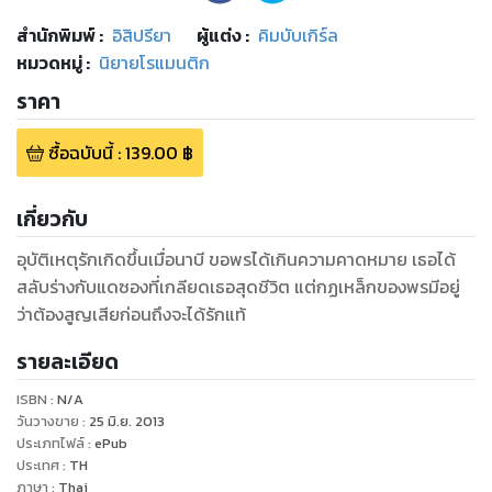
สำนักพิมพ์
:
อิสิปรียา
ผู้แต่ง :
คิมบับเกิร์ล
หมวดหมู่
:
นิยายโรแมนติก
ราคา
ซื้อฉบับนี้
:
139.00
฿
เกี่ยวกับ
อุบัติเหตุรักเกิดขึ้นเมื่อนาบี ขอพรได้เกินความคาดหมาย เธอได้
สลับร่างกับแดซองที่เกลียดเธอสุดชีวิต แต่กฏเหล็กของพรมีอยู่
ว่าต้องสูญเสียก่อนถึงจะได้รักแท้
รายละเอียด
ISBN :
N/A
วันวางขาย
:
25 มิ.ย. 2013
ประเภทไฟล์
:
ePub
ประเทศ
:
TH
ภาษา
:
Thai