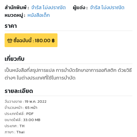
สำนักพิมพ์
:
จำรัส โม่งปราณีต
ผู้แต่ง :
จำรัส โม่งปราณีต
หมวดหมู่
:
หนังสือเด็ก
ราคา
ซื้อฉบับนี้
:
180.00
฿
เกี่ยวกับ
เป็นหนังสือที่สรุปการแปล การบำบัดรักษาอาการออทิสติก ด้วยวิธี
ต่างๆ ในต่างประเทศที่ใช้ในการบำบัด
รายละเอียด
วันวางขาย
:
19 พ.ค. 2022
จำนวนหน้า
:
65
หน้า
ประเภทไฟล์
:
PDF
ขนาดไฟล์
:
33.00
MB
ประเทศ
:
TH
ภาษา
:
Thai