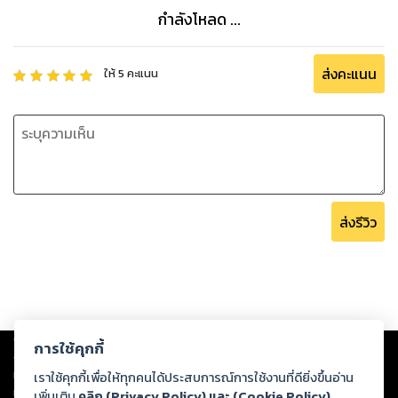
กำลังโหลด ...
ส่งคะแนน
ให้
5
คะแนน
ส่งรีวิว
Copyright ©
2026
Storylog Co., Ltd. - สตอรี่ล็อกขอสงวนสิทธิ์ไม่รับผิดชอบ
การใช้คุกกี้
ต่อผลงานหรือเนื้อหาใดที่อัปโหลดผ่านเว็บไซต์และปรากฏว่าละเมิดสิทธิใน
ทรัพย์สินทางปัญญาของบุคคลอื่นหรือขัดต่อกฎหมายและศีลธรรม ดังนั้น ผู้อ่าน
เราใช้คุกกี้เพื่อให้ทุกคนได้ประสบการณ์การใช้งานที่ดียิ่งขึ้นอ่าน
ทุกท่านโปรดใช้วิจารณญาณในการกลั่นกรองด้วยตนเอง และหากท่านพบว่าส่วน
เพิ่มเติม
คลิก (Privacy Policy) และ (Cookie Policy)