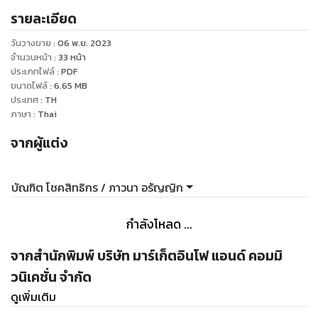
โน้ม (Trend) ส่วนแบ่งตลาด (Market share)
รายละเอียด
วันวางขาย
:
06 พ.ย. 2023
จำนวนหน้า
:
33
หน้า
ประเภทไฟล์
:
PDF
ขนาดไฟล์
:
6.65
MB
ประเทศ
:
TH
ภาษา
:
Thai
จากผู้แต่ง
บัณฑิต โชคสิทธิกร / ภาวนา อรัญญิก
กำลังโหลด ...
จากสำนักพิมพ์ บริษัท มาร์เก็ตอินโฟ แอนด์ คอมมิ
วนิเคชั่น จำกัด
ดูเพิ่มเติม