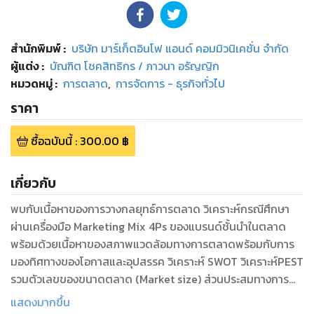
สำนักพิมพ์
:
บริษัท มาร์เก็ตอินโฟ แอนด์ คอมมิวนิเคชั่น จำกัด
ผู้แต่ง :
บัณฑิต โชคสิทธิกร / ภาวนา อรัญญิก
หมวดหมู่
:
การตลาด
,
การจัดการ - ธุรกิจทั่วไป
ราคา
ซื้อฉบับนี้
:
300.00
฿
เกี่ยวกับ
พบกับเนื้อหาของการวางกลยุทธ์การตลาด วิเคราะห์กรณีศึกษา
ผ่านเครื่องมือ Marketing Mix 4Ps ของแบรนด์ชั้นนำในตลาด
พร้อมด้วยเนื้อหาของสภาพแวดล้อมทางการตลาดพร้อมกับการ
มองทิศทางของโอกาสและอุปสรรค วิเคราะห์ SWOT วิเคราะห์PEST
รวมตัวเลขของขนาดตลาด (Market size) ส่วนประสมทางการ
ตลาด / กลยุทธ์ทางการตลาด ( Market Mixed / 4p's ) และแนว
แสดงมากขึ้น