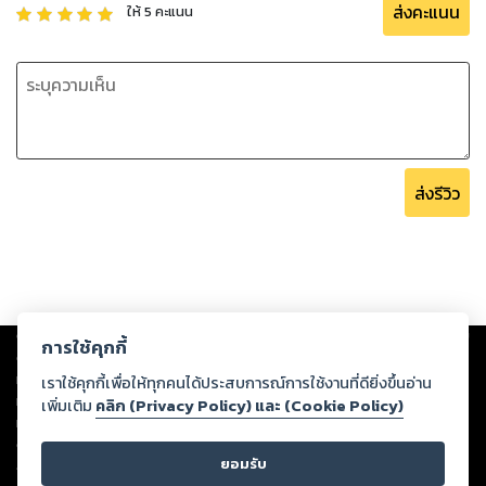
ส่งคะแนน
ให้
5
คะแนน
ส่งรีวิว
Copyright ©
2026
Storylog Co., Ltd. - สตอรี่ล็อกขอสงวนสิทธิ์ไม่รับผิดชอบ
การใช้คุกกี้
ต่อผลงานหรือเนื้อหาใดที่อัปโหลดผ่านเว็บไซต์และปรากฏว่าละเมิดสิทธิใน
ทรัพย์สินทางปัญญาของบุคคลอื่นหรือขัดต่อกฎหมายและศีลธรรม ดังนั้น ผู้อ่าน
เราใช้คุกกี้เพื่อให้ทุกคนได้ประสบการณ์การใช้งานที่ดียิ่งขึ้นอ่าน
ทุกท่านโปรดใช้วิจารณญาณในการกลั่นกรองด้วยตนเอง และหากท่านพบว่าส่วน
เพิ่มเติม
คลิก (Privacy Policy) และ (Cookie Policy)
หนึ่งส่วนใดขัดต่อกฎหมายและศีลธรรม กรุณาแจ้งมายังบริษัท เพื่อทีมงานจะได้
ดำเนินการในทันที ทั้งนี้ ทางสตอรี่ล็อกขอสงวนลิขสิทธิ์ตามพระราชบัญญัติ
ยอมรับ
ลิขสิทธิ์ พ.ศ. 2537 (ฉบับล่าสุด)