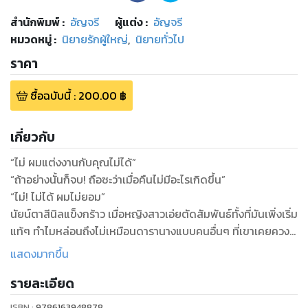
สำนักพิมพ์
:
อัญจรี
ผู้แต่ง :
อัญจรี
หมวดหมู่
:
นิยายรักผู้ใหญ่
,
นิยายทั่วไป
ราคา
ซื้อฉบับนี้
:
200.00
฿
เกี่ยวกับ
“ไม่ ผมแต่งงานกับคุณไม่ได้”
“ถ้าอย่างนั้นก็จบ! ถือซะว่าเมื่อคืนไม่มีอะไรเกิดขึ้น”
“ไม่! ไม่ได้ ผมไม่ยอม”
นัยน์ตาสีนิลแข็งกร้าว เมื่อหญิงสาวเอ่ยตัดสัมพันธ์ทั้งที่มันเพิ่งเริ่ม
แท้ๆ ทำไมหล่อนถึงไม่เหมือนดารานางแบบคนอื่นๆ ที่เขาเคยควง
นะ อยากได้อะไรก็บอกมาสิ ข้าวของเงินทอง รับรองว่าเจ้าหล่อนจะ
แสดงมากขึ้น
อยู่สุขสบาย ไม่ต้องเร่แก้ผ้าถ่ายแบบอย่างนี้
รายละเอียด
เผียะ!
แพรวรุ้งฟาดฝ่ามือลงบนแก้มสากเสียเต็มรัก ตบเขาเธอก็เจ็บ แต่
ISBN :
9786163948878