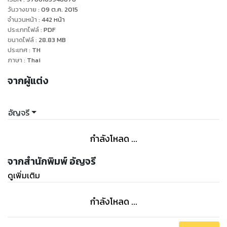
ไม่ตบก็อดไม่ได้
วันวางขาย
:
09 ต.ค. 2015
“เห็นแก่ตัว ทุเรศที่สุด!”
จำนวนหน้า
:
442
หน้า
ประเภทไฟล์
:
PDF
กวินหน้าชา กรามแกร่งขบกันแน่นเพราะความโกรธ ไม่เคยมีใคร
ขนาดไฟล์
:
28.83
MB
ตบหน้าเขา นัยน์ตาดำดุจ้องหน้านางแบบสาวเขม็ง
ประเทศ
:
TH
“ฉันไม่ใช่อีตัว ฉันรู้ว่าคุณกำลังคิดอะไรอยู่ สายตาคุณมันฟ้อง
ภาษา
:
Thai
สายตาดูแคลนเหยียดหยามไม่เห็นค่าพรหมจรรย์ของฉัน อย่าคิด
จากผู้แต่ง
ว่าฉันจะเหมือนผู้หญิงคนอื่นๆ ของคุณที่รอท่าขึ้นเตียง พอเสร็จกิจ
ก็ถีบหัวส่ง ถึงฉันจะต้องแก้ผ้าหาเงินเลี้ยงตัว ฉันก็ไม่มีวันเป็นนาง
บำเรอของใครจำเอาไว้!”
อัญจรี
**************************************
กำลังโหลด ...
จากสำนักพิมพ์ อัญจรี
ดูเพิ่มเติม
กำลังโหลด ...