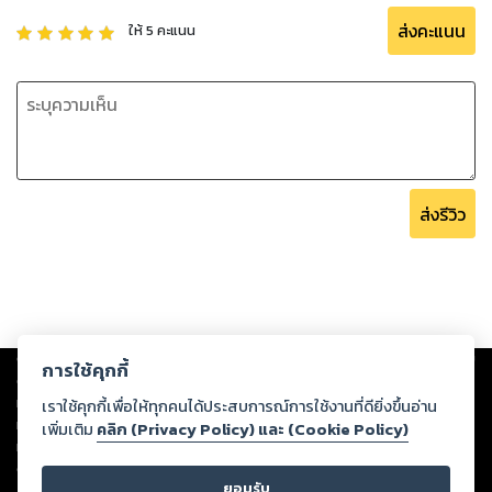
ส่งคะแนน
ให้
5
คะแนน
ส่งรีวิว
Copyright ©
2026
Storylog Co., Ltd. - สตอรี่ล็อกขอสงวนสิทธิ์ไม่รับผิดชอบ
การใช้คุกกี้
ต่อผลงานหรือเนื้อหาใดที่อัปโหลดผ่านเว็บไซต์และปรากฏว่าละเมิดสิทธิใน
ทรัพย์สินทางปัญญาของบุคคลอื่นหรือขัดต่อกฎหมายและศีลธรรม ดังนั้น ผู้อ่าน
เราใช้คุกกี้เพื่อให้ทุกคนได้ประสบการณ์การใช้งานที่ดียิ่งขึ้นอ่าน
ทุกท่านโปรดใช้วิจารณญาณในการกลั่นกรองด้วยตนเอง และหากท่านพบว่าส่วน
เพิ่มเติม
คลิก (Privacy Policy) และ (Cookie Policy)
หนึ่งส่วนใดขัดต่อกฎหมายและศีลธรรม กรุณาแจ้งมายังบริษัท เพื่อทีมงานจะได้
ดำเนินการในทันที ทั้งนี้ ทางสตอรี่ล็อกขอสงวนลิขสิทธิ์ตามพระราชบัญญัติ
ยอมรับ
ลิขสิทธิ์ พ.ศ. 2537 (ฉบับล่าสุด)