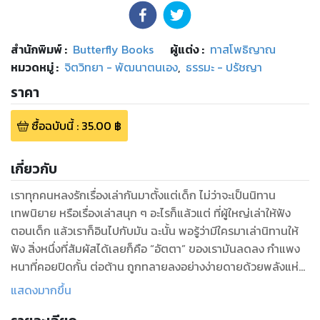
สำนักพิมพ์
:
Butterfly Books
ผู้แต่ง :
ทาสโพธิญาณ
หมวดหมู่
:
จิตวิทยา - พัฒนาตนเอง
,
ธรรมะ - ปรัชญา
ราคา
ซื้อฉบับนี้
:
35.00
฿
เกี่ยวกับ
เราทุกคนหลงรักเรื่องเล่ากันมาตั้งแต่เด็ก ไม่ว่าจะเป็นนิทาน
เทพนิยาย หรือเรื่องเล่าสนุก ๆ อะไรก็แล้วแต่ ที่ผู้ใหญ่เล่าให้ฟัง
ตอนเด็ก แล้วเราก็อินไปกับมัน ฉะนั้น พอรู้ว่ามีใครมาเล่านิทานให้
ฟัง สิ่งหนึ่งที่สัมผัสได้เลยก็คือ “อัตตา” ของเรามันลดลง กำแพง
หนาที่คอยปิดกั้น ต่อต้าน ถูกทลายลงอย่างง่ายดายด้วยพลังแห่ง
เรื่องเล่า นิทานจึงเป็นอุบายชั้นดีสำหรับการเรียนรู้อีกทางหนึ่ง ซึ่ง
แสดงมากขึ้น
เป็นวิธีที่ใช้ได้ผล โดยเฉพาะผู้เล่าที่ไม่ธรรมดา มันยิ่งจะทำให้นิทาน