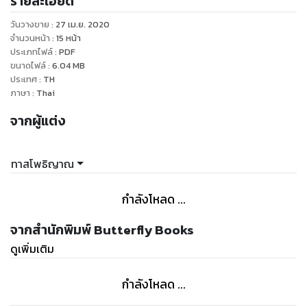
รายละเอียด
สนุก ชวนหัว น่าอ่านเพียงใด ท่านต้องลองมาลิ้มชิมรสดูด้วยตัว
เอง ว่ามันแซ่บเพียงใด มา...เชิญครับ!!
วันวางขาย
:
27 เม.ย. 2020
จำนวนหน้า
:
15
หน้า
ประเภทไฟล์
:
PDF
ขนาดไฟล์
:
6.04
MB
ประเทศ
:
TH
ภาษา
:
Thai
จากผู้แต่ง
ทาสโพธิญาณ
กำลังโหลด ...
จากสำนักพิมพ์ Butterfly Books
ดูเพิ่มเติม
กำลังโหลด ...