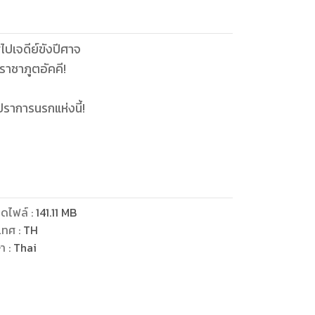
ไปเจดีย์ขังปีศาจ
ราชาภูตอัคคี!
ปราการนรกแห่งนี้!
งทุก ๆ คน พบกับนิยายจีนแปลไทย นิยายขายดี
ดไฟล์
:
141.11
MB
https://bit.ly/3jWkbii
เทศ
:
TH
ษา
:
Thai