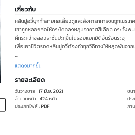
เกี่ยวกับ
หลินมู่อวี่บุกทำลายหอเลี้ยงดูและสังหารทหารจนถูกเนรเทศ
เขาถูกหลอกล่อให้กระโดดลงหลุมอากาศสีเลือด กระทั่งพบ
ศึกระหว่างสองราชันปะทุขึ้นในรอยแยกมิติอันร้อนระอุ
เพื่อเอาชีวิตรอดหลินมู่อวี่ต้องทำทุกวิถีทางให้หลุดพ้นจาก
--------------------
แสดงมากขึ้น
Lifestyle Publisher เชื่อว่านิยาย คือ ชีวิตประจำวันขอ
รายละเอียด
นิยายแนวต่อสู้ กำลังภายใน ที่อ่านแล้วสนุกจนวางไม่ลง
--------------------
วันวางขาย
:
17 มิ.ย. 2021
ขนา
ติดตามข้อมูลนิยาย ‘ทะลุมิติเทพศาสตรา’ เพิ่มเติม ได้ที่: 
จำนวนหน้า
:
424
หน้า
ประ
ประเภทไฟล์
:
PDF
ภา