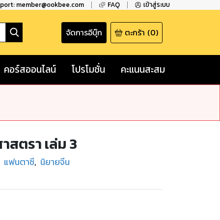
pport: member@ookbee.com
FAQ
เข้าสู่ระบบ
จัดการอีบุ๊ก
ตะกร้า
(
0
)
คอร์สออนไลน์
โปรโมชั่น
คะแนนสะสม
าสตรา เล่ม 3
แฟนตาซี
,
นิยายจีน