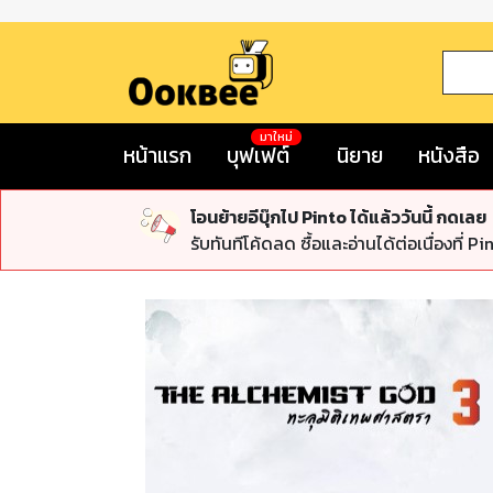
มาใหม่
หน้าแรก
บุฟเฟต์
นิยาย
หนังสือ
โอนย้ายอีบุ๊กไป Pinto ได้แล้ววันนี้ กดเลย
รับทันทีโค้ดลด ซื้อและอ่านได้ต่อเนื่องที่ Pi