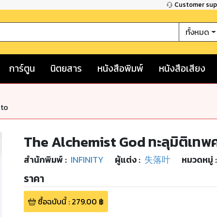
Customer su
ทั้งหมด
การ์ตูน
นิตยสาร
หนังสือพิมพ์
หนังสือเสียง
nto
The Alchemist God ทะลุมิติเทพศ
สำนักพิมพ์
:
INFINITY
ผู้แต่ง :
失落叶
หมวดหมู่
:
ราคา
ซื้อฉบับนี้
:
279.00
฿