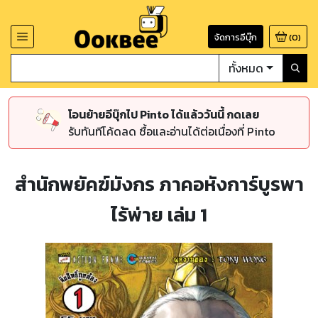
จัดการอีบุ๊ก
(
0
)
ทั้งหมด
โอนย้ายอีบุ๊กไป Pinto ได้แล้ววันนี้ กดเลย
รับทันทีโค้ดลด ซื้อและอ่านได้ต่อเนื่องที่ Pinto
สำนักพยัคฆ์มังกร ภาคอหังการ์บูรพา
ไร้พ่าย เล่ม 1