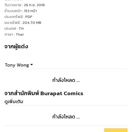
สะใจโดย TONY WONG เช่นเคย ว่าแล้วก็อย่ารอช้า "อหังการ์
วันวางขาย
:
26 ก.ย. 2018
บูรพาไร้พ่าย"พร้อมเปิดศึกใหม่สุดขั้วให้คุณได้สัมผัสกัน ณ.บัดนี้!!
จำนวนหน้า
:
153
หน้า
ประเภทไฟล์
:
PDF
ขนาดไฟล์
:
204.70
MB
ประเทศ
:
TH
ภาษา
:
Thai
จากผู้แต่ง
Tony Wong
กำลังโหลด ...
จากสำนักพิมพ์ Burapat Comics
ดูเพิ่มเติม
กำลังโหลด ...