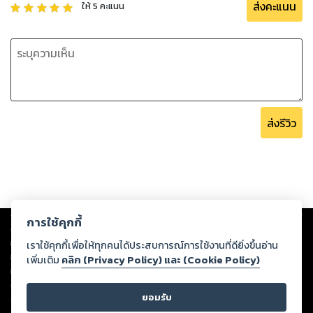
ส่งคะแนน
ให้
5
คะแนน
ส่งรีวิว
Copyright ©
2026
Storylog Co., Ltd. - สตอรี่ล็อกขอสงวนสิทธิ์ไม่รับผิดชอบ
การใช้คุกกี้
ต่อผลงานหรือเนื้อหาใดที่อัปโหลดผ่านเว็บไซต์และปรากฏว่าละเมิดสิทธิใน
ทรัพย์สินทางปัญญาของบุคคลอื่นหรือขัดต่อกฎหมายและศีลธรรม ดังนั้น ผู้อ่าน
เราใช้คุกกี้เพื่อให้ทุกคนได้ประสบการณ์การใช้งานที่ดียิ่งขึ้นอ่าน
ทุกท่านโปรดใช้วิจารณญาณในการกลั่นกรองด้วยตนเอง และหากท่านพบว่าส่วน
เพิ่มเติม
คลิก (Privacy Policy) และ (Cookie Policy)
หนึ่งส่วนใดขัดต่อกฎหมายและศีลธรรม กรุณาแจ้งมายังบริษัท เพื่อทีมงานจะได้
ดำเนินการในทันที ทั้งนี้ ทางสตอรี่ล็อกขอสงวนลิขสิทธิ์ตามพระราชบัญญัติ
ยอมรับ
ลิขสิทธิ์ พ.ศ. 2537 (ฉบับล่าสุด)