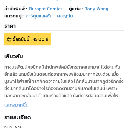
สำนักพิมพ์
:
Burapat Comics
ผู้แต่ง :
Tony Wong
หมวดหมู่
:
การ์ตูนแอคชัน - ผจญภัย
ราคา
ซื้อฉบับนี้
:
45.00
฿
เกี่ยวกับ
ทางบุรพัฒน์คอมิคส์มีสำนักพยัคฆ์มังกรภาคแยกมาให้ได้อ่านกัน
อีกแล้ว แถมยังเป็นตอนต่อจากเทพเพลิงเมฆาภาค2ซะด้วย เมื่อ
บูรพาไร้พ่ายที่ใครๆก็คิดว่าตายไปแล้ว ได้กลับมาปรากฏตัวอีกครั้ง
ซึ่งเขากลับมาได้อย่างไรต้องติดตามอ่านกันภายในเล่มนี้ เพราะ
นอกจากจะกลับมาดำเนินเรื่องต่อแล้ว ยังมีการย้อนความเพื่อให้
เข้าถึงที่มาที่ไปของบูรพาไร้พ่ายคนนี้ให้มากขึ้น ถึงการตัดสินใจ
แสดงมากขึ้น
เลือกเส้นทางเดินแห่งราชันย์ ที่แม้จะโดดเดี่ยวแต่ก็เต็มเปี่ยมไป
รายละเอียด
ด้วยความการ แน่นอนว่าตัวละครอื่นๆจากสำนักพยัคฆ์มังกร จะมา
โผล่ในเรื่องนี้กันแบบพร้อมหน้าพร้อมตา รับประกันความมัน ความ
ISBN :
N/A