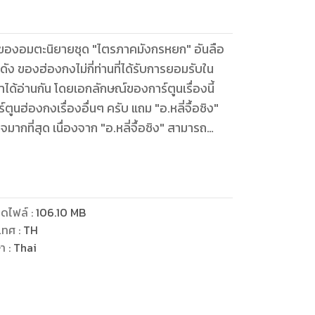
ฐมบทของอมตะนิยายชุด "ไตรภาคมังกรหยก" อันลือ
ชื่อดัง ของฮ่องกงไม่กี่ท่านที่ได้รับการยอมรับใน
ราได้อ่านกัน โดยเอกลักษณ์ของการ์ตูนเรื่องนี้
ตูนฮ่องกงเรื่องอื่นๆ ครับ แถม "อ.หลี่จื้อชิง"
จมากที่สุด เนื่องจาก "อ.หลี่จื้อชิง" สามารถ
เดิมมาก ดังนั้นจึงรับประกันได้ว่า ผู้อ่านทุก
างเต็มอรรถรสอย่างแน่นอน
ดไฟล์
:
106.10
MB
เทศ
:
TH
ษา
:
Thai