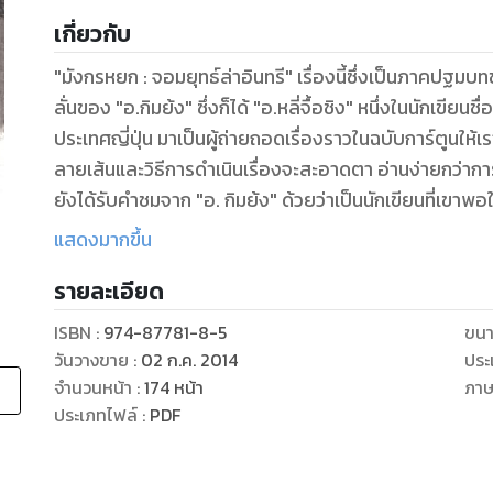
เกี่ยวกับ
"มังกรหยก : จอมยุทธ์ล่าอินทรี" เรื่องนี้ซึ่งเป็นภาคป
ลั่นของ "อ.กิมย้ง" ซึ่งก็ได้ "อ.หลี่จื้อชิง" หนึ่งในนักเขียน
ประเทศญี่ปุ่น มาเป็นผู้ถ่ายถอดเรื่องราวในฉบับการ์ตูนให้เ
ลายเส้นและวิธีการดําเนินเรื่องจะสะอาดตา อ่านง่ายกว่าการ์
ยังได้รับคําชมจาก "อ. กิมย้ง" ด้วยว่าเป็นนักเขียนที่เขาพอใ
ถ่ายทอดเรื่องออกมาในฉบับการ์ตูนได้ใกล้เคียงกับบทประพันธ์
แสดงมากขึ้น
เพศทุกวัยจะสามารถเพลิดเพลินไปกับการ์ตูนชุดนี้ได้อย่
รายละเอียด
ISBN :
974-87781-8-5
ขนา
วันวางขาย
:
02 ก.ค. 2014
ประ
จำนวนหน้า
:
174
หน้า
ภา
ประเภทไฟล์
:
PDF