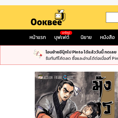
มาใหม่
หน้าแรก
บุฟเฟต์
นิยาย
หนังสือ
โอนย้ายอีบุ๊กไป Pinto ได้แล้ววันนี้ กดเลย
รับทันทีโค้ดลด ซื้อและอ่านได้ต่อเนื่องที่ Pi