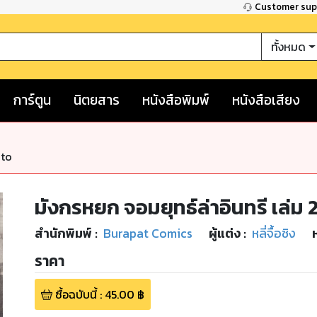
Customer su
ทั้งหมด
การ์ตูน
นิตยสาร
หนังสือพิมพ์
หนังสือเสียง
nto
มังกรหยก จอมยุทธ์ล่าอินทรี เล่ม 
สำนักพิมพ์
:
Burapat Comics
ผู้แต่ง :
หลี่จื้อชิง
ราคา
ซื้อฉบับนี้
:
45.00
฿