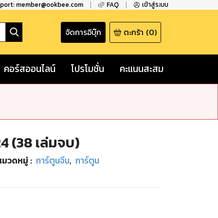
pport: member@ookbee.com
FAQ
เข้าสู่ระบบ
จัดการอีบุ๊ก
ตะกร้า
(
0
)
คอร์สออนไลน์
โปรโมชั่น
คะแนนสะสม
24 (38 เล่มจบ)
หมวดหมู่
:
การ์ตูนจีน
,
การ์ตูน