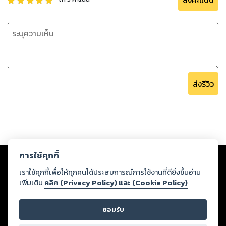
ส่งรีวิว
Copyright ©
2026
Storylog Co., Ltd. - สตอรี่ล็อกขอสงวนสิทธิ์ไม่รับผิดชอบ
การใช้คุกกี้
ต่อผลงานหรือเนื้อหาใดที่อัปโหลดผ่านเว็บไซต์และปรากฏว่าละเมิดสิทธิใน
ทรัพย์สินทางปัญญาของบุคคลอื่นหรือขัดต่อกฎหมายและศีลธรรม ดังนั้น ผู้อ่าน
เราใช้คุกกี้เพื่อให้ทุกคนได้ประสบการณ์การใช้งานที่ดียิ่งขึ้นอ่าน
ทุกท่านโปรดใช้วิจารณญาณในการกลั่นกรองด้วยตนเอง และหากท่านพบว่าส่วน
เพิ่มเติม
คลิก (Privacy Policy) และ (Cookie Policy)
หนึ่งส่วนใดขัดต่อกฎหมายและศีลธรรม กรุณาแจ้งมายังบริษัท เพื่อทีมงานจะได้
ดำเนินการในทันที ทั้งนี้ ทางสตอรี่ล็อกขอสงวนลิขสิทธิ์ตามพระราชบัญญัติ
ยอมรับ
ลิขสิทธิ์ พ.ศ. 2537 (ฉบับล่าสุด)