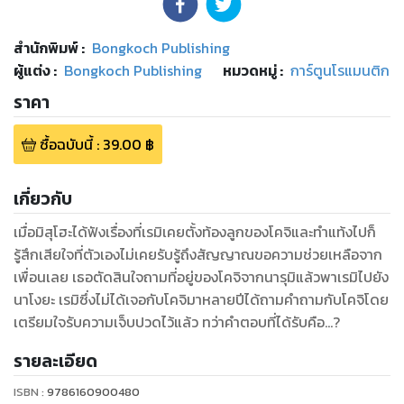
สำนักพิมพ์
:
Bongkoch Publishing
ผู้แต่ง :
Bongkoch Publishing
หมวดหมู่
:
การ์ตูนโรแมนติก
ราคา
ซื้อฉบับนี้
:
39.00
฿
เกี่ยวกับ
เมื่อมิสุโฮะได้ฟังเรื่องที่เรมิเคยตั้งท้องลูกของโคจิและทำแท้งไปก็
รู้สึกเสียใจที่ตัวเองไม่เคยรับรู้ถึงสัญญาณขอความช่วยเหลือจาก
เพื่อนเลย เธอตัดสินใจถามที่อยู่ของโคจิจากนารุมิแล้วพาเรมิไปยัง
นาโงยะ เรมิซึ่งไม่ได้เจอกับโคจิมาหลายปีได้ถามคำถามกับโคจิโดย
เตรียมใจรับความเจ็บปวดไว้แล้ว ทว่าคำตอบที่ได้รับคือ...?
รายละเอียด
ISBN :
9786160900480