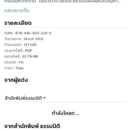
ก่อนออกจากงาน” มีอะไรบ้าง เล่มนี้ช่วยไขข้อสงสัยและปัญหา
หลายๆ อย่างให้กับลูกจ้างไว้ศึกษา หรือต่อยอดสิ่งที่รู้มาให้ลึกซึ้ง
แสดงมากขึ้น
และกระจ่างยิ่งขึ้น
รายละเอียด
ISBN :
978-616-302-223-3
วันวางขาย
:
14 ต.ค. 2021
จำนวนหน้า
:
137
หน้า
ประเภทไฟล์
:
PDF
ขนาดไฟล์
:
33.79
MB
ประเทศ
:
TH
ภาษา
:
Thai
จากผู้แต่ง
สำนักพิมพ์ธรรมนิติ
กำลังโหลด ...
จากสำนักพิมพ์ ธรรมนิติ