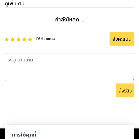
ดูเพิ่มเติม
กำลังโหลด ...
ส่งคะแนน
ให้
5
คะแนน
ส่งรีวิว
Copyright ©
2026
Storylog Co., Ltd. - สตอรี่ล็อกขอสงวนสิทธิ์ไม่รับผิดชอบ
การใช้คุกกี้
ต่อผลงานหรือเนื้อหาใดที่อัปโหลดผ่านเว็บไซต์และปรากฏว่าละเมิดสิทธิใน