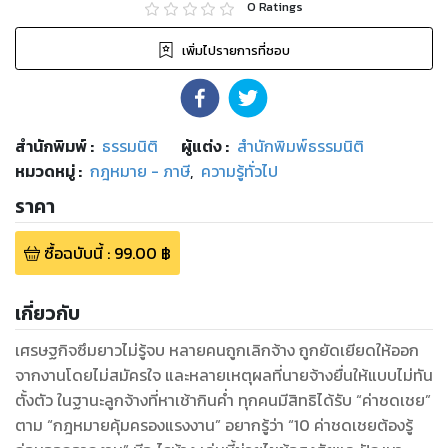
0
Ratings
เพิ่มไปรายการที่ชอบ
สำนักพิมพ์
:
ธรรมนิติ
ผู้แต่ง :
สำนักพิมพ์ธรรมนิติ
หมวดหมู่
:
กฎหมาย - ภาษี
,
ความรู้ทั่วไป
ราคา
ซื้อฉบับนี้
:
99.00
฿
เกี่ยวกับ
เศรษฐกิจซึมยาวไม่รู้จบ หลายคนถูกเลิกจ้าง ถูกยัดเยียดให้ออก
จากงานโดยไม่สมัครใจ และหลายเหตุผลที่นายจ้างยื่นให้แบบไม่ทัน
ตั้งตัว ในฐานะลูกจ้างที่หาเช้ากินค่ำ ทุกคนมีสิทธิได้รับ “ค่าชดเชย”
ตาม “กฎหมายคุ้มครองแรงงาน” อยากรู้ว่า “10 ค่าชดเชยต้องรู้