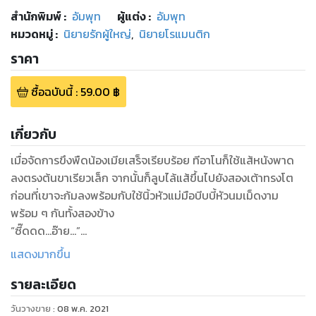
สำนักพิมพ์
:
อัมพุท
ผู้แต่ง :
อัมพุท
หมวดหมู่
:
นิยายรักผู้ใหญ่
,
นิยายโรแมนติก
ราคา
ซื้อฉบับนี้
:
59.00
฿
เกี่ยวกับ
เมื่อจัดการขึงพืดน้องเมียเสร็จเรียบร้อย ทีอาโนก็ใช้แส้หนังพาด
ลงตรงต้นขาเรียวเล็ก จากนั้นก็ลูบไล้แส้ขึ้นไปยังสองเต้าทรงโต
ก่อนที่เขาจะก้มลงพร้อมกับใช้นิ้วหัวแม่มือบีบบี้หัวนมเม็ดงาม
พร้อม ๆ กันทั้งสองข้าง
“ซี๊ดดด...อ๊าย...”
ปลายดาวครางกระเส่า หล่อนรู้ดีว่าตอนนี้ ผัวพี่คงจะต้องจัดการ
แสดงมากขึ้น
เธอชุดใหญ่ เขาคงไม่ออมมือเหมือนเมื่อตอนบ่ายอีกแล้ว
รายละเอียด
วันวางขาย
:
08 พ.ค. 2021