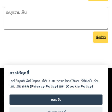
ส่งรีวิว
Copyright ©
2026
Storylog Co., Ltd. - สตอรี่ล็อกขอสงวนสิทธิ์ไม่รับผิดชอบ
การใช้คุกกี้
ต่อผลงานหรือเนื้อหาใดที่อัปโหลดผ่านเว็บไซต์และปรากฏว่าละเมิดสิทธิใน
ทรัพย์สินทางปัญญาของบุคคลอื่นหรือขัดต่อกฎหมายและศีลธรรม ดังนั้น ผู้อ่าน
เราใช้คุกกี้เพื่อให้ทุกคนได้ประสบการณ์การใช้งานที่ดียิ่งขึ้นอ่าน
ทุกท่านโปรดใช้วิจารณญาณในการกลั่นกรองด้วยตนเอง และหากท่านพบว่าส่วน
เพิ่มเติม
คลิก (Privacy Policy) และ (Cookie Policy)
หนึ่งส่วนใดขัดต่อกฎหมายและศีลธรรม กรุณาแจ้งมายังบริษัท เพื่อทีมงานจะได้
ดำเนินการในทันที ทั้งนี้ ทางสตอรี่ล็อกขอสงวนลิขสิทธิ์ตามพระราชบัญญัติ
ยอมรับ
ลิขสิทธิ์ พ.ศ. 2537 (ฉบับล่าสุด)
For support: member@ookbee.com