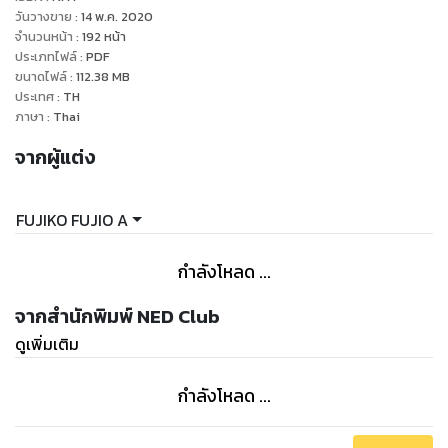
อิจิ เพราะในโลกของเคนอิจิเป็นโลก ที่ฮัทโตริไม่เคยเห็น หลังจาก
วันวางขาย
:
14 พ.ค. 2020
นั้นก็เกิดเหตุการณ์ต่างๆเรื่อยมา เขาและเพื่อนๆจึงต้องแก้ปัญหา
จำนวนหน้า
:
192
หน้า
ประเภทไฟล์
:
PDF
เฉพาะหน้าต่างๆ เพื่อที่จะได้อยู่อย่างสงบสุข และหลังจากนั้นฮัทโต
ขนาดไฟล์
:
112.38
MB
ริก็ออกจากบ้านเคนอิจิเพื่อฝึกฝนวิชาต่อไป"
ประเทศ
:
TH
ภาษา
:
Thai
จากผู้แต่ง
FUJIKO FUJIO A
กำลังโหลด ...
จากสำนักพิมพ์ NED Club
ดูเพิ่มเติม
กำลังโหลด ...