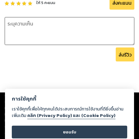
ส่งคะแนน
ให้
5
คะแนน
ส่งรีวิว
Copyright ©
2026
Storylog Co., Ltd. - สตอรี่ล็อกขอสงวนสิทธิ์ไม่รับผิดชอบ
การใช้คุกกี้
ต่อผลงานหรือเนื้อหาใดที่อัปโหลดผ่านเว็บไซต์และปรากฏว่าละเมิดสิทธิใน
ทรัพย์สินทางปัญญาของบุคคลอื่นหรือขัดต่อกฎหมายและศีลธรรม ดังนั้น ผู้อ่าน
เราใช้คุกกี้เพื่อให้ทุกคนได้ประสบการณ์การใช้งานที่ดียิ่งขึ้นอ่าน
ทุกท่านโปรดใช้วิจารณญาณในการกลั่นกรองด้วยตนเอง และหากท่านพบว่าส่วน
เพิ่มเติม
คลิก (Privacy Policy) และ (Cookie Policy)
หนึ่งส่วนใดขัดต่อกฎหมายและศีลธรรม กรุณาแจ้งมายังบริษัท เพื่อทีมงานจะได้
ดำเนินการในทันที ทั้งนี้ ทางสตอรี่ล็อกขอสงวนลิขสิทธิ์ตามพระราชบัญญัติ
ยอมรับ
ลิขสิทธิ์ พ.ศ. 2537 (ฉบับล่าสุด)