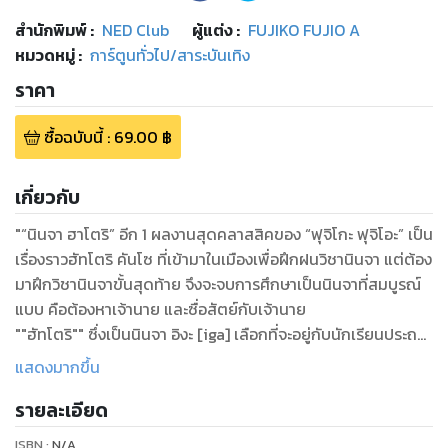
สำนักพิมพ์
:
NED Club
ผู้แต่ง :
FUJIKO FUJIO A
หมวดหมู่
:
การ์ตูนทั่วไป/สาระบันเทิง
ราคา
ซื้อฉบับนี้
:
69.00
฿
เกี่ยวกับ
"“นินจา ฮาโตริ” อีก 1 ผลงานสุดคลาสสิคของ “ฟุจิโกะ ฟุจิโอะ” เป็น
เรื่องราวฮัทโตริ คันโซ ที่เข้ามาในเมืองเพื่อฝึกฝนวิชานินจา แต่ต้อง
มาฝึกวิชานินจาขั้นสุดท้าย จึงจะจบการศึกษาเป็นนินจาที่สมบูรณ์
แบบ คือต้องหาเจ้านาย และซื่อสัตย์กับเจ้านาย
""ฮัทโตริ"" ซึ่งเป็นนินจา อิงะ [iga] เลือกที่จะอยู่กับนักเรียนประถม
ที่ชื่อว่า ""เคนอิจิ"" ซึ่งเป็นเด็กที่ไม่มีความมั่นใจในตัวเอง เด็กหนุ่ม
แสดงมากขึ้น
ที่ไม่มีความพิเศษอะไร แต่ว่าก็เป็นคนดี ฮัทโตริเข้าใจผิด นึกว่าเคน
รายละเอียด
อิจิเป็นผู้ที่มีความสามารถสูง และหลังจากนั้นก็ได้เข้าใจว่า เคนอิจิ
เป็นแค่เด็กชายธรรมดาๆ คนหนึ่ง แต่ฮัทโตริตัดสินว่าจะอยู่กับเคน
ISBN :
N/A