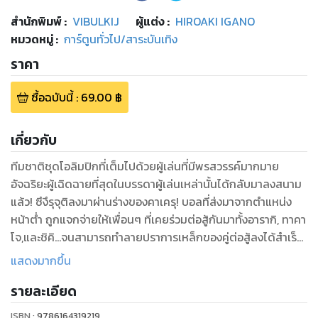
สำนักพิมพ์
:
VIBULKIJ
ผู้แต่ง :
HIROAKI IGANO
หมวดหมู่
:
การ์ตูนทั่วไป/สาระบันเทิง
ราคา
ซื้อฉบับนี้
:
69.00
฿
เกี่ยวกับ
ทีมชาติชุดโอลิมปิกที่เต็มไปด้วยผู้เล่นที่มีพรสวรรค์มากมาย
อัจฉริยะผู้เฉิดฉายที่สุดในบรรดาผู้เล่นเหล่านั้นได้กลับมาลงสนาม
แล้ว! ซึงึรุจุติลงมาผ่านร่างของคาเครุ! บอลที่ส่งมาจากตําแหน่ง
หน้าต่ํา ถูกแจกจ่ายให้เพื่อนๆ ที่เคยร่วมต่อสู้กันมาทั้งอารากิ, ทาคา
โจ,และชิคิ...จนสามารถทําลายปราการเหล็กของคู่ต่อสู้ลงได้สําเร็จ!
การแข่งขันที่ได้ดวลกับไกเซอร์เซ็คเค่นดอล์ฟอีกครั้งนั้นจะเป็นบท
แสดงมากขึ้น
เรียนที่สุดยอดครั้งสุดท้ายที่จะส่งไปให้เพื่อนพ้อง, คู่ปรับตัวฉกาจ
รายละเอียด
แล้วก็น้องชาย!!
ISBN :
9786164319219