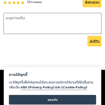
ส่งคะแนน
ให้
5
คะแนน
ส่งรีวิว
Copyright ©
2026
Storylog Co., Ltd. - สตอรี่ล็อกขอสงวนสิทธิ์ไม่รับผิดชอบ
การใช้คุกกี้
ต่อผลงานหรือเนื้อหาใดที่อัปโหลดผ่านเว็บไซต์และปรากฏว่าละเมิดสิทธิใน
ทรัพย์สินทางปัญญาของบุคคลอื่นหรือขัดต่อกฎหมายและศีลธรรม ดังนั้น ผู้อ่าน
เราใช้คุกกี้เพื่อให้ทุกคนได้ประสบการณ์การใช้งานที่ดียิ่งขึ้นอ่าน
ทุกท่านโปรดใช้วิจารณญาณในการกลั่นกรองด้วยตนเอง และหากท่านพบว่าส่วน
เพิ่มเติม
คลิก (Privacy Policy) และ (Cookie Policy)
หนึ่งส่วนใดขัดต่อกฎหมายและศีลธรรม กรุณาแจ้งมายังบริษัท เพื่อทีมงานจะได้
ดำเนินการในทันที ทั้งนี้ ทางสตอรี่ล็อกขอสงวนลิขสิทธิ์ตามพระราชบัญญัติ
ยอมรับ
ลิขสิทธิ์ พ.ศ. 2537 (ฉบับล่าสุด)