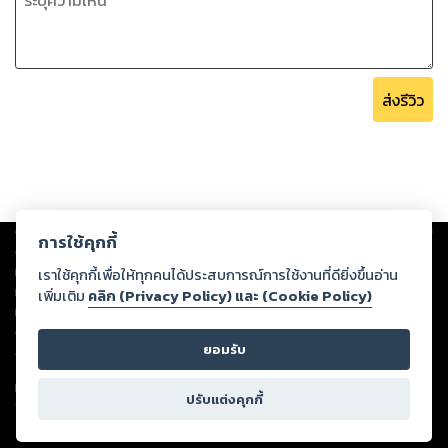
ส่งรีวิว
Copyright ©
2026
Storylog Co., Ltd. - สตอรี่ล็อกขอสงวนสิทธิ์ไม่รับผิดชอบ
การใช้คุกกี้
ต่อผลงานหรือเนื้อหาใดที่อัปโหลดผ่านเว็บไซต์และปรากฏว่าละเมิดสิทธิใน
ทรัพย์สินทางปัญญาของบุคคลอื่นหรือขัดต่อกฎหมายและศีลธรรม ดังนั้น ผู้อ่าน
เราใช้คุกกี้เพื่อให้ทุกคนได้ประสบการณ์การใช้งานที่ดียิ่งขึ้นอ่าน
ทุกท่านโปรดใช้วิจารณญาณในการกลั่นกรองด้วยตนเอง และหากท่านพบว่าส่วน
เพิ่มเติม
คลิก (Privacy Policy) และ (Cookie Policy)
หนึ่งส่วนใดขัดต่อกฎหมายและศีลธรรม กรุณาแจ้งมายังบริษัท เพื่อทีมงานจะได้
ดำเนินการในทันที ทั้งนี้ ทางสตอรี่ล็อกขอสงวนลิขสิทธิ์ตามพระราชบัญญัติ
ยอมรับ
ลิขสิทธิ์ พ.ศ. 2537 (ฉบับล่าสุด)
For support: member@ookbee.com
ปรับแต่งคุกกี้
Version
1.3.17