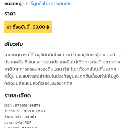
หมวดหมู่
:
การ์ตูนทั่วไป/สาระบันเทิง
ราคา
ซื้อฉบับนี้
:
69.00
฿
เกี่ยวกับ
จากเหตุการณ์ที่โนงูจิตัดสินใจแน่วแน่ว่าจะอยู่รักษาผู้ป่วยต่อที่
ประเทศจีน ซึ่งในเวลาต่อมาประเทศจีนได้เกิดการต่อต้านชาวต่าง
ชาติจากการครอบครองดินแดน ทําให้เขาต้องกลับไปที่ประเทศ
ญี่ปุ่น ประสบการณ์สําคัญในช่วงที่อยู่ประเทศจีนนี้เองทําให้โนงูจิ
คิดจะเปลี่ยนแปลงตัวเองและอนาคต!!
รายละเอียด
ISBN :
9786164914179
วันวางขาย
:
28 ต.ค. 2020
จำนวนหน้า
:
184
หน้า
ประเภทไฟล์
:
PDF