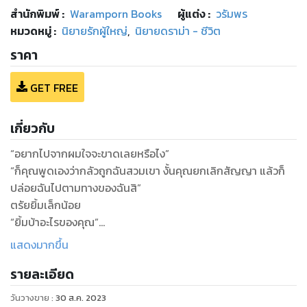
สำนักพิมพ์
:
Waramporn Books
ผู้แต่ง :
วรัมพร
หมวดหมู่
:
นิยายรักผู้ใหญ่
,
นิยายดราม่า - ชีวิต
ราคา
GET FREE
เกี่ยวกับ
“อยากไปจากผมใจจะขาดเลยหรือไง”
“ก็คุณพูดเองว่ากลัวถูกฉันสวมเขา งั้นคุณยกเลิกสัญญา แล้วก็
ปล่อยฉันไปตามทางของฉันสิ”
ตรัยยิ้มเล็กน้อย
“ยิ้มบ้าอะไรของคุณ”
“สงสัยคุณอยากไปจากผมมากๆ แน่ ถามจริงเถอะ เกือบปีที่เรามี
แสดงมากขึ้น
อะไรกัน คุณไม่เคยรู้สึกผูกพันอะไรกับผมเลยหรือไง”
รายละเอียด
“ฉะ...ฉันไม่เคยรู้สึกอะไรกับคุณ” ว่านรักตอบแบบอึกอัก ซ้ำยังไม่
ยอมสบตากับคนตัวโต
วันวางขาย
:
30 ส.ค. 2023