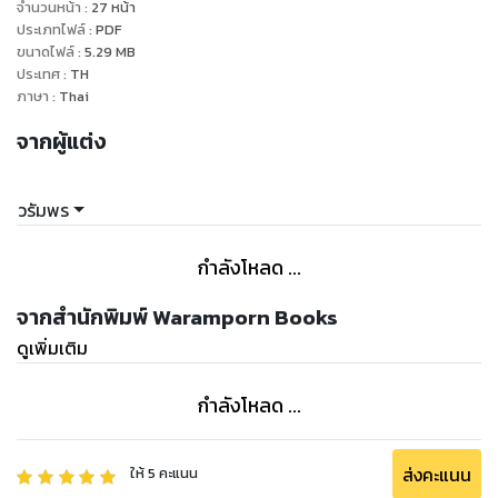
“ผิดกับผมนะ ที่นับวันยิ่งหลงคุณ”
จำนวนหน้า
:
27
หน้า
ประเภทไฟล์
:
PDF
ขนาดไฟล์
:
5.29
MB
ประเทศ
:
TH
ภาษา
:
Thai
จากผู้แต่ง
วรัมพร
กำลังโหลด ...
จากสำนักพิมพ์ Waramporn Books
ดูเพิ่มเติม
กำลังโหลด ...
ส่งคะแนน
ให้
5
คะแนน