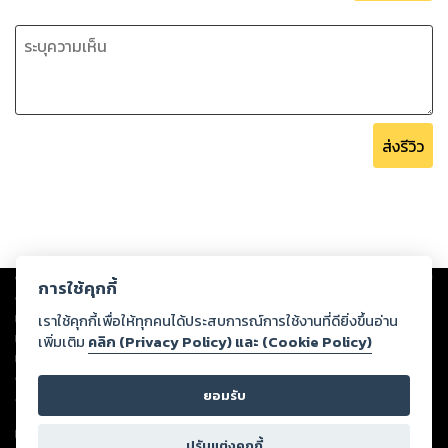
ส่งรีวิว
Copyright ©
2026
Storylog Co., Ltd. - สตอรี่ล็อกขอสงวนสิทธิ์ไม่รับผิดชอบ
การใช้คุกกี้
ต่อผลงานหรือเนื้อหาใดที่อัปโหลดผ่านเว็บไซต์และปรากฏว่าละเมิดสิทธิใน
ทรัพย์สินทางปัญญาของบุคคลอื่นหรือขัดต่อกฎหมายและศีลธรรม ดังนั้น ผู้อ่าน
เราใช้คุกกี้เพื่อให้ทุกคนได้ประสบการณ์การใช้งานที่ดียิ่งขึ้นอ่าน
ทุกท่านโปรดใช้วิจารณญาณในการกลั่นกรองด้วยตนเอง และหากท่านพบว่าส่วน
เพิ่มเติม
คลิก (Privacy Policy) และ (Cookie Policy)
หนึ่งส่วนใดขัดต่อกฎหมายและศีลธรรม กรุณาแจ้งมายังบริษัท เพื่อทีมงานจะได้
ดำเนินการในทันที ทั้งนี้ ทางสตอรี่ล็อกขอสงวนลิขสิทธิ์ตามพระราชบัญญัติ
ยอมรับ
ลิขสิทธิ์ พ.ศ. 2537 (ฉบับล่าสุด)
For support: member@ookbee.com
ปรับแต่งคุกกี้