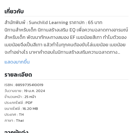
เกี่ยวกับ
สำนักพิมพ์ : Sunchild Learning ราคาปก : 65 บาท
นิทานสำหรับเด็ก นิทานสร้างเสริม EQ เพื่อความฉลาดทางอารมณ์
สำหรับเด็ก พัฒนาทักษะทางสมอง EF เมฆน้อยสีเทา ทำไมตัวของ
เมฆน้อยจึงเป็นสีเทา แล้วทำไมทุกคนต้องขับไล่เมฆน้อย เมฆน้อย
จะทำอย่างไร มาหาคำตอบในนิทานสร้างเสริมความฉลาดทาง
อารมณ์สำหรับเด็ก
แสดงมากขึ้น
รายละเอียด
ISBN :
8859735410019
วันวางขาย
:
19 ม.ค. 2024
จำนวนหน้า
:
25
หน้า
ประเภทไฟล์
:
PDF
ขนาดไฟล์
:
16.20
MB
ประเทศ
:
TH
ภาษา
:
Thai
จากผู้แต่ง