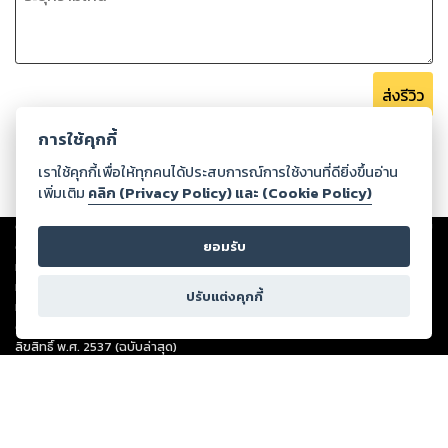
ส่งรีวิว
การใช้คุกกี้
เราใช้คุกกี้เพื่อให้ทุกคนได้ประสบการณ์การใช้งานที่ดียิ่งขึ้นอ่าน
เพิ่มเติม
คลิก (Privacy Policy) และ (Cookie Policy)
Copyright ©
2026
Storylog Co., Ltd. - สตอรี่ล็อกขอสงวนสิทธิ์ไม่รับผิดชอบ
ต่อผลงานหรือเนื้อหาใดที่อัปโหลดผ่านเว็บไซต์และปรากฏว่าละเมิดสิทธิใน
ยอมรับ
ทรัพย์สินทางปัญญาของบุคคลอื่นหรือขัดต่อกฎหมายและศีลธรรม ดังนั้น ผู้อ่าน
ทุกท่านโปรดใช้วิจารณญาณในการกลั่นกรองด้วยตนเอง และหากท่านพบว่าส่วน
ปรับแต่งคุกกี้
หนึ่งส่วนใดขัดต่อกฎหมายและศีลธรรม กรุณาแจ้งมายังบริษัท เพื่อทีมงานจะได้
ดำเนินการในทันที ทั้งนี้ ทางสตอรี่ล็อกขอสงวนลิขสิทธิ์ตามพระราชบัญญัติ
ลิขสิทธิ์ พ.ศ. 2537 (ฉบับล่าสุด)
For support: member@ookbee.com
Version
1.3.17