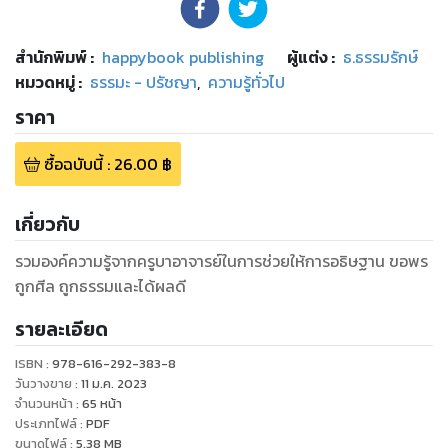
สำนักพิมพ์
:
happybook publishing
ผู้แต่ง :
ธ.ธรรมรักษ์
หมวดหมู่
:
ธรรมะ - ปรัชญา
,
ความรู้ทั่วไป
ราคา
ซื้อฉบับนี้
:
26.00
฿
เกี่ยวกับ
รวมองค์ความรู้จากครูบาอาจารย์ในการช่วยให้การอธิษฐาน ขอพร
ถูกศีล ถูกธรรมและได้ผลดี
รายละเอียด
ISBN :
978-616-292-383-8
วันวางขาย
:
11 ม.ค. 2023
จำนวนหน้า
:
65
หน้า
ประเภทไฟล์
:
PDF
ขนาดไฟล์
:
5.38
MB