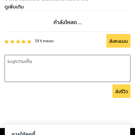
ดูเพิ่มเติม
แล้วความรักที่มาพร้อมกับภารกิจสุดหินก็เริ่มขึ้น...ใครว่าความรักจะ
มีรสหวานเพียงอย่างเดียว มาเจอความรักของสองคนนี้ จะได้รู้ว่า
กำลังโหลด ...
‘รักรสมะนาว’ จะเป็นรสชาติอย่างไร????
ส่งคะแนน
ให้
5
คะแนน
[เล่ม 2: บทที่ 11-20, นิยายหญิงรักหญิง, Yuri, NC18+]
ส่งรีวิว
Copyright ©
2026
Storylog Co., Ltd. - สตอรี่ล็อกขอสงวนสิทธิ์ไม่รับผิดชอบ
การใช้คุกกี้