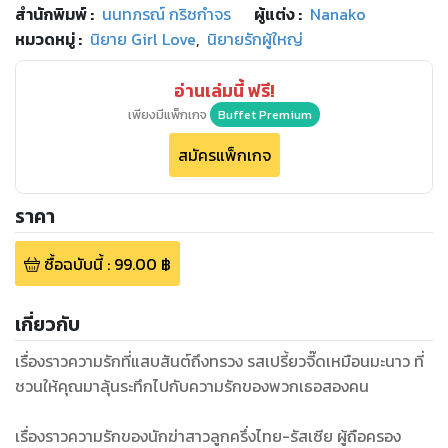
สำนักพิมพ์
:
นนทภรณ์ กริชกำจร
ผู้แต่ง :
Nanako
หมวดหมู่
:
นิยาย Girl Love
,
นิยายรักผู้ใหญ่
อ่านเล่มนี้ ฟรี!
เพียงมีแพ็กเกจ
Buffet Premium
สมัครแพ็กเกจ
ราคา
ซื้อฉบับนี้
:
99.00
฿
เกี่ยวกับ
เรื่องราวความรักที่แสบสันต์ถึงทรวง รสเปรี้ยวจี๊ดเหมือนมะนาว ที่
ชวนให้คุณมาลุ้นระทึกไปกับความรักของพวกเธอสองคน
เรื่องราวความรักของนักฆ่าสาวลูกครึ่งไทย-รัสเซีย ผู้ถือครอง