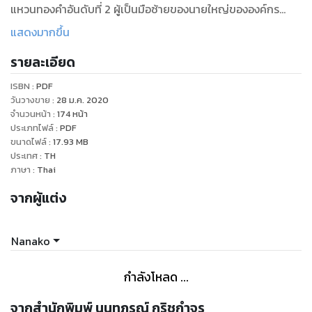
แหวนทองคำอันดับที่ 2 ผู้เป็นมือซ้ายของนายใหญ่ขององค์กร
มาเฟียยักษ์ใหญ่ระดับหนึ่งในสามของประเทศรัสเชีย สาวสวยที่
แสดงมากขึ้น
มากด้วยความสามารถ เก่งกล้า ฉลาดและเจ้าแผนการ
รายละเอียด
แต่ใครจะคิดว่า อยู่ดีๆ คนสวยนักฆ่า ต้องเปลี่ยนไปเป็น ‘หัวหน้าทีม
ISBN :
PDF
ช่วยเหลือ’ ที่ต้องบุกฝ่าป่าดงพงไพร่ไปช่วยเหลือทีมนัก
วันวางขาย
:
28 ม.ค. 2020
วิทยาศาสตร์ขององค์กรที่ถูกลักพาตัวไปจากกลุ่มกบฏแบ่งแยก
จำนวนหน้า
:
174
หน้า
ประเภทไฟล์
:
PDF
ดินแดนจากตะวันออกกลาง
ขนาดไฟล์
:
17.93
MB
ประเทศ
:
TH
จากนั้นยังไม่พอ ยังตามด้วยภารกิจช่วยชีวิตเพื่อนรัก จากปากเหว
ภาษา
:
Thai
ของขุมนรก ที่เพื่อนรักก้าวเท้าเข้าไปแล้วครึ่งตัว ซึ่งกว่าจะหาตัว
จากผู้แต่ง
เจอ กว่าจะตามล่าศัตรูมาลงโทษได้ งานนี้หินอย่างมาก เพราะศัตรู
เป็นถึงสายลับ CIA และกองกำลังทหารสหรัฐ
Nanako
พอจบภารกิจทั้งสองแล้ว คิดว่าจะได้พัก ก็ยังโชคร้าย ถูกลากมา
เข้าทีมภารกิจช่วยโลก จากอาชญากรโรคจิตที่มีไอคิวระดับ
กำลังโหลด ...
อัจฉริยะอีกด้วย งานนี้ไม่ใช่หมูๆ แถมยังต้องเสียงอันตรายสุดชีวิต
อีกด้วย
จากสำนักพิมพ์ นนทภรณ์ กริชกำจร