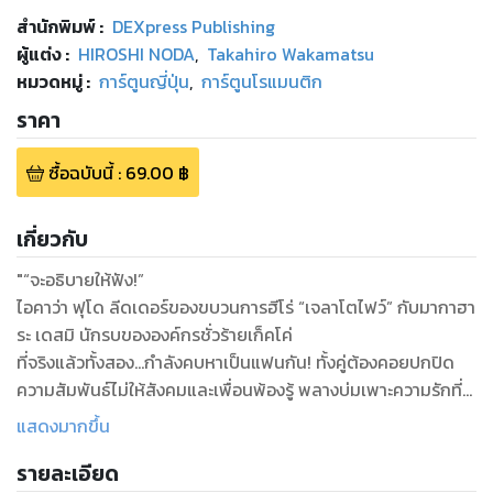
สำนักพิมพ์
:
DEXpress Publishing
ผู้แต่ง :
HIROSHI NODA
,
Takahiro Wakamatsu
หมวดหมู่
:
การ์ตูนญี่ปุ่น
,
การ์ตูนโรแมนติก
ราคา
ซื้อฉบับนี้
:
69.00
฿
เกี่ยวกับ
"“จะอธิบายให้ฟัง!”
ไอคาว่า ฟุโด ลีดเดอร์ของขบวนการฮีโร่ “เจลาโตไฟว์” กับมากาฮา
ระ เดสมิ นักรบขององค์กรชั่วร้ายเก็คโค่
ที่จริงแล้วทั้งสอง...กำลังคบหาเป็นแฟนกัน! ทั้งคู่ต้องคอยปกปิด
ความสัมพันธ์ไม่ให้สังคมและเพื่อนพ้องรู้ พลางบ่มเพาะความรักที่
ชวนอมยิ้มให้เจริญเติบโต...แต่ว่าในที่สุดความสัมพันธ์นั้นได้ถูก
แสดงมากขึ้น
รายละเอียด