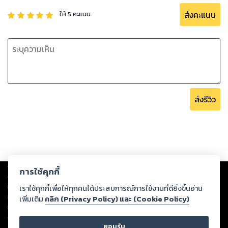
ส่งคะแนน
ให้
5
คะแนน
ส่งรีวิว
Copyright ©
2026
Storylog Co., Ltd. - สตอรี่ล็อกขอสงวนสิทธิ์ไม่รับผิดชอบ
การใช้คุกกี้
ต่อผลงานหรือเนื้อหาใดที่อัปโหลดผ่านเว็บไซต์และปรากฏว่าละเมิดสิทธิใน
ทรัพย์สินทางปัญญาของบุคคลอื่นหรือขัดต่อกฎหมายและศีลธรรม ดังนั้น ผู้อ่าน
เราใช้คุกกี้เพื่อให้ทุกคนได้ประสบการณ์การใช้งานที่ดียิ่งขึ้นอ่าน
ทุกท่านโปรดใช้วิจารณญาณในการกลั่นกรองด้วยตนเอง และหากท่านพบว่าส่วน
เพิ่มเติม
คลิก (Privacy Policy) และ (Cookie Policy)
หนึ่งส่วนใดขัดต่อกฎหมายและศีลธรรม กรุณาแจ้งมายังบริษัท เพื่อทีมงานจะได้
ดำเนินการในทันที ทั้งนี้ ทางสตอรี่ล็อกขอสงวนลิขสิทธิ์ตามพระราชบัญญัติ
ยอมรับ
ลิขสิทธิ์ พ.ศ. 2537 (ฉบับล่าสุด)