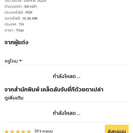
วันวางขาย
:
04 ก.ค. 2023
จำนวนหน้า
:
80
หน้า
ประเภทไฟล์
:
PDF
ขนาดไฟล์
:
13.36
MB
ประเทศ
:
TH
ภาษา
:
Thai
จากผู้แต่ง
ครูไหม
กำลังโหลด ...
จากสำนักพิมพ์ เคล็ดลับจับยี่กีด้วยตาเปล่า
ดูเพิ่มเติม
กำลังโหลด ...
ส่งคะแนน
ให้
5
คะแนน