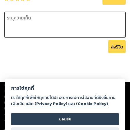
ส่งรีวิว
Copyright ©
2026
Storylog Co., Ltd. - สตอรี่ล็อกขอสงวนสิทธิ์ไม่รับผิดชอบ
การใช้คุกกี้
ต่อผลงานหรือเนื้อหาใดที่อัปโหลดผ่านเว็บไซต์และปรากฏว่าละเมิดสิทธิใน
ทรัพย์สินทางปัญญาของบุคคลอื่นหรือขัดต่อกฎหมายและศีลธรรม ดังนั้น ผู้อ่าน
เราใช้คุกกี้เพื่อให้ทุกคนได้ประสบการณ์การใช้งานที่ดียิ่งขึ้นอ่าน
ทุกท่านโปรดใช้วิจารณญาณในการกลั่นกรองด้วยตนเอง และหากท่านพบว่าส่วน
เพิ่มเติม
คลิก (Privacy Policy) และ (Cookie Policy)
หนึ่งส่วนใดขัดต่อกฎหมายและศีลธรรม กรุณาแจ้งมายังบริษัท เพื่อทีมงานจะได้
ดำเนินการในทันที ทั้งนี้ ทางสตอรี่ล็อกขอสงวนลิขสิทธิ์ตามพระราชบัญญัติ
ยอมรับ
ลิขสิทธิ์ พ.ศ. 2537 (ฉบับล่าสุด)