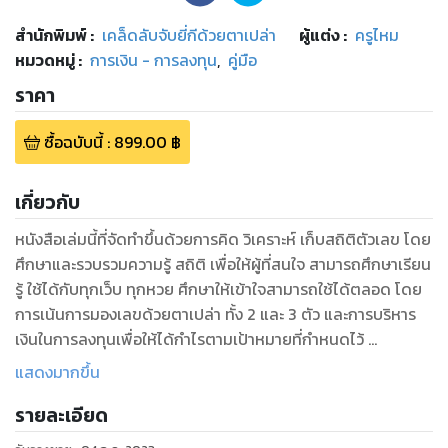
สำนักพิมพ์
:
เคล็ดลับจับยี่กีด้วยตาเปล่า
ผู้แต่ง :
ครูไหม
หมวดหมู่
:
การเงิน - การลงทุน
,
คู่มือ
ราคา
ซื้อฉบับนี้
:
899.00
฿
เกี่ยวกับ
หนังสือเล่มนี้ที่จัดทำขึ้นด้วยการคิด วิเคราะห์ เก็บสถิติตัวเลข โดย
ศึกษาและรวบรวมความรู้ สถิติ เพื่อให้ผู้ที่สนใจ สามารถศึกษาเรียน
รู้ ใช้ได้กับทุกเว็บ ทุกหวย ศึกษาให้เข้าใจสามารถใช้ได้ตลอด โดย
การเน้นการมองเลขด้วยตาเปล่า ทั้ง 2 และ 3 ตัว และการบริหาร
เงินในการลงทุนเพื่อให้ได้กำไรตามเป้าหมายที่กำหนดไว้
…ที่สำคัญ ต้องอย่าโลภ ใช้สติ ได้แล้วเลิกตามที่เราตั้งเป้าหมายเอา
แสดงมากขึ้น
ไว้ อย่าเล่นทั้งวัน
รายละเอียด
เล่ม 3 ใช้เจาะเลข2ตัวและเลข3 ตัว