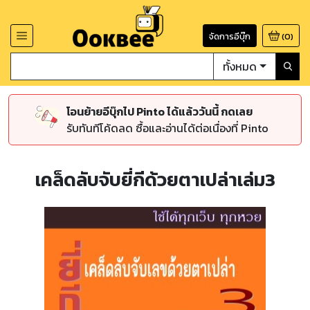
จัดการอีบุ๊ก
(
0
)
ทั้งหมด
โอนย้ายอีบุ๊กไป Pinto ได้แล้ววันนี้ กดเลย
รับทันทีโค้ดลด ซื้อและอ่านได้ต่อเนื่องที่ Pinto
เคล็ดลับจับยี่กีด้วยตาเปล่าเล่ม3