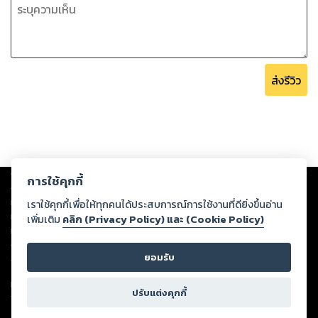
ส่งรีวิว
Copyright ©
2026
Storylog Co., Ltd. - สตอรี่ล็อกขอสงวนสิทธิ์ไม่รับผิดชอบ
การใช้คุกกี้
ต่อผลงานหรือเนื้อหาใดที่อัปโหลดผ่านเว็บไซต์และปรากฏว่าละเมิดสิทธิใน
ทรัพย์สินทางปัญญาของบุคคลอื่นหรือขัดต่อกฎหมายและศีลธรรม ดังนั้น ผู้อ่าน
เราใช้คุกกี้เพื่อให้ทุกคนได้ประสบการณ์การใช้งานที่ดียิ่งขึ้นอ่าน
ทุกท่านโปรดใช้วิจารณญาณในการกลั่นกรองด้วยตนเอง และหากท่านพบว่าส่วน
เพิ่มเติม
คลิก (Privacy Policy) และ (Cookie Policy)
หนึ่งส่วนใดขัดต่อกฎหมายและศีลธรรม กรุณาแจ้งมายังบริษัท เพื่อทีมงานจะได้
ดำเนินการในทันที ทั้งนี้ ทางสตอรี่ล็อกขอสงวนลิขสิทธิ์ตามพระราชบัญญัติ
ยอมรับ
ลิขสิทธิ์ พ.ศ. 2537 (ฉบับล่าสุด)
For support: member@ookbee.com
ปรับแต่งคุกกี้
Version
1.3.17