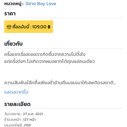
หมวดหมู่
:
นิยาย Boy Love
ราคา
ซื้อฉบับนี้
:
109.00
฿
เกี่ยวกับ
ครั้งแรกเรื่องของเราเกิดขึ้นจากความไม่ตั้งใจ
แต่ครั้งต่อๆ ไปเกิดจากผมอยากได้คุณแค่คนเดียว
ความสัมพันธ์ลึกซึ้งเพียงชั่วข้ามคืนมอมเมาให้เสพติดรสชาติ
หวานมันหนุบหนับไม่ต่างจากการกินชาไข่มุก และในเมื่อติดอก
แสดงมากขึ้น
ติดใจจนยากจะถอนแล้วมันจะมีอะไรที่ดีไปกว่าพาตัวเองไปเสนอ
รายละเอียด
หน้าให้หนุ่มน้อยกลืนกินตัวเองไปเรื่อยๆ ไม่ต่างจากการสะสมแต้ม
ที่สามารถเก็บไว้แลกรางวัลใหญ่ในความสัมพันธ์ที่พัฒนาขึ้น
วันวางขาย
:
27 ม.ค. 2021
จำนวนหน้า
:
127
หน้า
ประเภทไฟล์
:
PDF