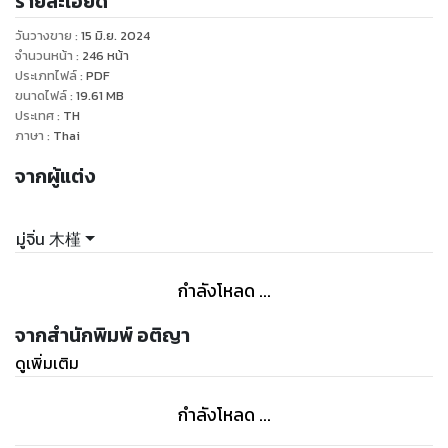
รายละเอียด
สั่งสมไว้จากเมื่อครั้งไปเกิดใหม่ในโลกอื่นติดตัวมาด้วย
วันวางขาย
:
15 มิ.ย. 2024
หมายเหตุ นิยายเรื่องนี้ไม่อิงประวัติศาสตร์ไม่ว่าจะ สถานที่
จำนวนหน้า
:
246
หน้า
ประเภทไฟล์
:
PDF
ขนาดไฟล์
:
19.61
MB
ประเทศ
:
TH
ภาษา
:
Thai
จากผู้แต่ง
มู่จิ่น 木槿
กำลังโหลด ...
จากสำนักพิมพ์ อติญา
ดูเพิ่มเติม
กำลังโหลด ...