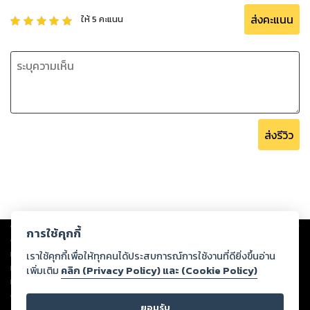
ส่งคะแนน
ให้
5
คะแนน
ส่งรีวิว
Copyright ©
2026
Storylog Co., Ltd. - สตอรี่ล็อกขอสงวนสิทธิ์ไม่รับผิดชอบ
การใช้คุกกี้
ต่อผลงานหรือเนื้อหาใดที่อัปโหลดผ่านเว็บไซต์และปรากฏว่าละเมิดสิทธิใน
ทรัพย์สินทางปัญญาของบุคคลอื่นหรือขัดต่อกฎหมายและศีลธรรม ดังนั้น ผู้อ่าน
เราใช้คุกกี้เพื่อให้ทุกคนได้ประสบการณ์การใช้งานที่ดียิ่งขึ้นอ่าน
ทุกท่านโปรดใช้วิจารณญาณในการกลั่นกรองด้วยตนเอง และหากท่านพบว่าส่วน
เพิ่มเติม
คลิก (Privacy Policy) และ (Cookie Policy)
หนึ่งส่วนใดขัดต่อกฎหมายและศีลธรรม กรุณาแจ้งมายังบริษัท เพื่อทีมงานจะได้
ดำเนินการในทันที ทั้งนี้ ทางสตอรี่ล็อกขอสงวนลิขสิทธิ์ตามพระราชบัญญัติ
ยอมรับ
ลิขสิทธิ์ พ.ศ. 2537 (ฉบับล่าสุด)