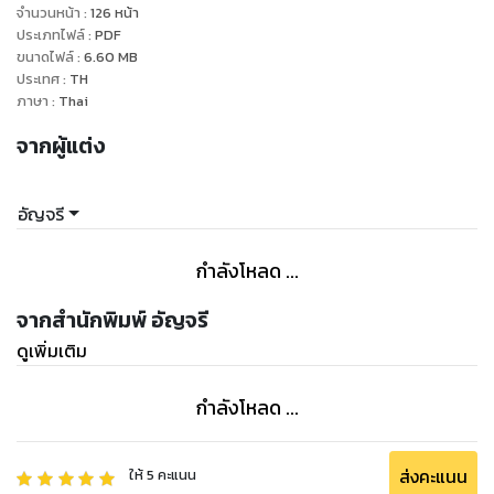
“เออ! ของปาลีญ่าก็ปาลีญ่า งั้นก็อย่ามาแตะฉัน ฉันไม่ใช่ปาลีญ่า
จำนวนหน้า
:
126
หน้า
ประเภทไฟล์
:
PDF
ขนาดไฟล์
:
6.60
MB
ประเทศ
:
TH
ภาษา
:
Thai
จากผู้แต่ง
อัญจรี
กำลังโหลด ...
จากสำนักพิมพ์ อัญจรี
ดูเพิ่มเติม
กำลังโหลด ...
ส่งคะแนน
ให้
5
คะแนน