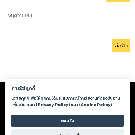
ส่งรีวิว
Copyright ©
2026
Storylog Co., Ltd. - สตอรี่ล็อกขอสงวนสิทธิ์ไม่รับผิดชอบ
การใช้คุกกี้
ต่อผลงานหรือเนื้อหาใดที่อัปโหลดผ่านเว็บไซต์และปรากฏว่าละเมิดสิทธิใน
ทรัพย์สินทางปัญญาของบุคคลอื่นหรือขัดต่อกฎหมายและศีลธรรม ดังนั้น ผู้อ่าน
เราใช้คุกกี้เพื่อให้ทุกคนได้ประสบการณ์การใช้งานที่ดียิ่งขึ้นอ่าน
ทุกท่านโปรดใช้วิจารณญาณในการกลั่นกรองด้วยตนเอง และหากท่านพบว่าส่วน
เพิ่มเติม
คลิก (Privacy Policy) และ (Cookie Policy)
หนึ่งส่วนใดขัดต่อกฎหมายและศีลธรรม กรุณาแจ้งมายังบริษัท เพื่อทีมงานจะได้
ดำเนินการในทันที ทั้งนี้ ทางสตอรี่ล็อกขอสงวนลิขสิทธิ์ตามพระราชบัญญัติ
ยอมรับ
ลิขสิทธิ์ พ.ศ. 2537 (ฉบับล่าสุด)
For support: member@ookbee.com