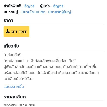
สำนักพิมพ์
:
อัญจรี
ผู้แต่ง :
อัญจรี
หมวดหมู่
:
นิยายโรแมนติก
,
นิยายรักผู้ใหญ่
ราคา
GET FREE
เกี่ยวกับ
“ปล่อยฉัน!”
“เราปล่อยแน่ แต่เจ้าต้องเลิกพยศเสียก่อน ฮึบ!”
ผู้พันฮันส์ผลักร่างน้อยให้นอนหงายบนเตียงวิวาห์ โดยที่เขาขึ้น
คร่อมหล่อนที่ด้านบน ฉัตรฟ้านิ่วหน้าด้วยความเจ็บ เขาผลักเธอ
เบาเสียเมื่อไหร่กัน
“คนชั่ว! ฉันเจ็บนะ!”
แสดงมากขึ้น
“ถึงจะชั่วก็เป็นผัวของเจ้า อยากได้นักมิใช่หรือตำแหน่งนายหญิง
รายละเอียด
ของเราน่ะ เจ้าได้มันสมใจแล้วนี่! แต่หัวใจของเรามันไม่มีวันเป็นของ
เจ้า มันเป็นของปาลีญ่า ปาลีญ่าเท่านั้น!”
วันวางขาย
:
31 ธ.ค. 2016