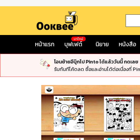
มาใหม่
หน้าแรก
บุฟเฟต์
นิยาย
หนังสือ
โอนย้ายอีบุ๊กไป Pinto ได้แล้ววันนี้ กดเลย
รับทันทีโค้ดลด ซื้อและอ่านได้ต่อเนื่องที่ Pi