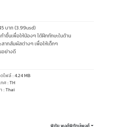
ขึ้นเพื่อให้น้องๆ ได้ฝึกทักษะในด้าน
สาทสัมผัสต่างๆ เพื่อให้เด็กๆ
ดไฟล์
:
4.24
MB
เทศ
:
TH
ษา
:
Thai
พิชัย พงศ์พิทักษ์พงศ์