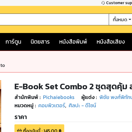
Customer su
ทั้งหมด
การ์ตูน
นิตยสาร
หนังสือพิมพ์
หนังสือเสียง
nto
E-Book Set Combo 2 ชุดสุดคุ้ม 
สำนักพิมพ์
:
Pichaiebooks
ผู้แต่ง :
พิชัย พงศ์พิทัก
หมวดหมู่
:
คอมพิวเตอร์
,
ศิลปะ - ดีไซน์
ราคา
ซื้อฉบับนี้
:
145.00
฿