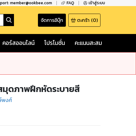
pport: member@ookbee.com
FAQ
เข้าสู่ระบบ
จัดการอีบุ๊ก
ตะกร้า
(
0
)
คอร์สออนไลน์
โปรโมชั่น
คะแนนสะสม
สมุดภาพฝึกหัดระบายสี
ษ์พงศ์