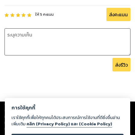
ส่งคะแนน
ให้
5
คะแนน
ส่งรีวิว
Copyright ©
2026
Storylog Co., Ltd. - สตอรี่ล็อกขอสงวนสิทธิ์ไม่รับผิดชอบ
การใช้คุกกี้
ต่อผลงานหรือเนื้อหาใดที่อัปโหลดผ่านเว็บไซต์และปรากฏว่าละเมิดสิทธิใน
ทรัพย์สินทางปัญญาของบุคคลอื่นหรือขัดต่อกฎหมายและศีลธรรม ดังนั้น ผู้อ่าน
เราใช้คุกกี้เพื่อให้ทุกคนได้ประสบการณ์การใช้งานที่ดียิ่งขึ้นอ่าน
ทุกท่านโปรดใช้วิจารณญาณในการกลั่นกรองด้วยตนเอง และหากท่านพบว่าส่วน
เพิ่มเติม
คลิก (Privacy Policy) และ (Cookie Policy)
หนึ่งส่วนใดขัดต่อกฎหมายและศีลธรรม กรุณาแจ้งมายังบริษัท เพื่อทีมงานจะได้
ดำเนินการในทันที ทั้งนี้ ทางสตอรี่ล็อกขอสงวนลิขสิทธิ์ตามพระราชบัญญัติ