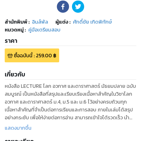
สำนักพิมพ์
:
อินส์พัล
ผู้แต่ง :
ศักดิ์ชัย เกิดพิทักษ์
หมวดหมู่
:
คู่มือเตรียมสอบ
ราคา
ซื้อฉบับนี้
:
259.00
฿
เกี่ยวกับ
หนังสือ LECTURE โลก อวกาศ และดาราศาสตร์ มัธยมปลาย ฉบับ
สมบูรณ์ เป็นหนังสือที่สรุปและเรียบเรียงเนื้อหาสำคัญในวิชาโลก
อวกาศ และดาราศาสตร์ ม.4, ม.5 และ ม.6 ไว้อย่างครบถ้วนทุก
เนื้อหาสำคัญที่จำเป็นต่อการเรียนและการสอบ ภายในเล่มได้สรุป
อย่างกระชับ เพื่อให้ง่ายต่อการอ่าน สามารถเข้าใจได้รวดเร็ว นำ
เสนอด้วย รูปภาพประกอบ Mind Map และตารางสรุป พร้อมแนว
แสดงมากขึ้น
ข้อสอบ และเฉลยอย่างละเอียด เพื่อเตรียมความพร้อมพิชิตทุก