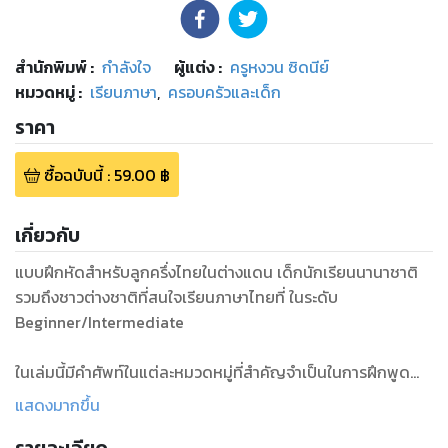
สำนักพิมพ์
:
กำลังใจ
ผู้แต่ง :
ครูหงวน ซิดนีย์
หมวดหมู่
:
เรียนภาษา
,
ครอบครัวและเด็ก
ราคา
ซื้อฉบับนี้
:
59.00
฿
เกี่ยวกับ
แบบฝึกหัดสำหรับลูกครึ่งไทยในต่างแดน เด็กนักเรียนนานาชาติ
รวมถึงชาวต่างชาติที่สนใจเรียนภาษาไทยที่ ในระดับ
Beginner/Intermediate
ในเล่มนี้มีคำศัพท์ในแต่ละหมวดหมู่ที่สำคัญจำเป็นในการฝึกพูด
ภาษาไทยดังต่อไปนี้
แสดงมากขึ้น
-ชอบสีอะไร
-วันนี้วันอะไร