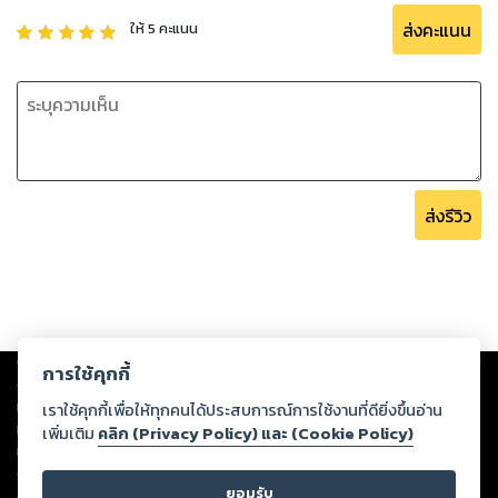
ส่งคะแนน
ให้
5
คะแนน
ส่งรีวิว
Copyright ©
2026
Storylog Co., Ltd. - สตอรี่ล็อกขอสงวนสิทธิ์ไม่รับผิดชอบ
การใช้คุกกี้
ต่อผลงานหรือเนื้อหาใดที่อัปโหลดผ่านเว็บไซต์และปรากฏว่าละเมิดสิทธิใน
ทรัพย์สินทางปัญญาของบุคคลอื่นหรือขัดต่อกฎหมายและศีลธรรม ดังนั้น ผู้อ่าน
เราใช้คุกกี้เพื่อให้ทุกคนได้ประสบการณ์การใช้งานที่ดียิ่งขึ้นอ่าน
ทุกท่านโปรดใช้วิจารณญาณในการกลั่นกรองด้วยตนเอง และหากท่านพบว่าส่วน
เพิ่มเติม
คลิก (Privacy Policy) และ (Cookie Policy)
หนึ่งส่วนใดขัดต่อกฎหมายและศีลธรรม กรุณาแจ้งมายังบริษัท เพื่อทีมงานจะได้
ดำเนินการในทันที ทั้งนี้ ทางสตอรี่ล็อกขอสงวนลิขสิทธิ์ตามพระราชบัญญัติ
ยอมรับ
ลิขสิทธิ์ พ.ศ. 2537 (ฉบับล่าสุด)