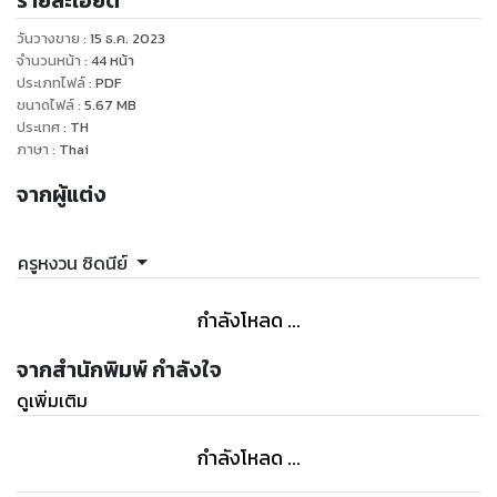
รายละเอียด
-กำลังทำอะไร
วันวางขาย
:
15 ธ.ค. 2023
-จะไปไหน
จำนวนหน้า
:
44
หน้า
-กินอะไรดี
ประเภทไฟล์
:
PDF
ขนาดไฟล์
:
5.67
MB
ประเทศ
:
TH
พร้อมแบบฝึกหัดที่ทันสมัย เกมที่เหมาะกับกลุุ่มผู้เรียนที่เกิดและ
ภาษา
:
Thai
เติบโตในต่างประเทศ ท่ามกลางความแตกต่างทางภาษา
จากผู้แต่ง
วัฒนธรรม ประเพณีรวมถึงวิถีในการดำเนินชีวิตและการเรียนรู้
ของเด็ก ๆ ด้วย
และยังมีพยัญชนะ สระง่าย ๆ ให้เด็ก ๆ ได้เรียนรู้เพิ่มเติมเพื่อ
ครูหงวน ซิดนีย์
พัฒนาและต่อยอดในการเรียนอ่าน เขียน ภาษาไทยในลำดับต่อไป
กำลังโหลด ...
จากสำนักพิมพ์ กำลังใจ
ดูเพิ่มเติม
กำลังโหลด ...