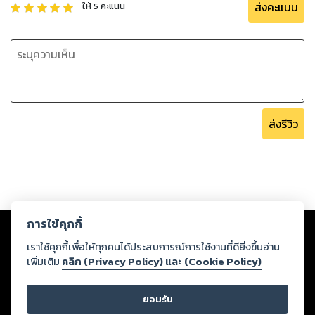
ส่งคะแนน
ให้
5
คะแนน
ส่งรีวิว
Copyright ©
2026
Storylog Co., Ltd. - สตอรี่ล็อกขอสงวนสิทธิ์ไม่รับผิดชอบ
การใช้คุกกี้
ต่อผลงานหรือเนื้อหาใดที่อัปโหลดผ่านเว็บไซต์และปรากฏว่าละเมิดสิทธิใน
ทรัพย์สินทางปัญญาของบุคคลอื่นหรือขัดต่อกฎหมายและศีลธรรม ดังนั้น ผู้อ่าน
เราใช้คุกกี้เพื่อให้ทุกคนได้ประสบการณ์การใช้งานที่ดียิ่งขึ้นอ่าน
ทุกท่านโปรดใช้วิจารณญาณในการกลั่นกรองด้วยตนเอง และหากท่านพบว่าส่วน
เพิ่มเติม
คลิก (Privacy Policy) และ (Cookie Policy)
หนึ่งส่วนใดขัดต่อกฎหมายและศีลธรรม กรุณาแจ้งมายังบริษัท เพื่อทีมงานจะได้
ดำเนินการในทันที ทั้งนี้ ทางสตอรี่ล็อกขอสงวนลิขสิทธิ์ตามพระราชบัญญัติ
ยอมรับ
ลิขสิทธิ์ พ.ศ. 2537 (ฉบับล่าสุด)