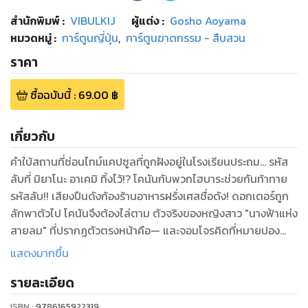
สำนักพิมพ์
:
VIBULKIJ
ผู้แต่ง :
Gosho Aoyama
หมวดหมู่
:
การ์ตูนญี่ปุ่น
,
การ์ตูนฆาตกรรม - สืบสวน
ราคา
ซื้อฉบับนี้
:
69.00
฿
เกี่ยวกับ
คําใบ้สถานที่ซ่อนไทม์แคปซูลที่ถูกฝังอยู่ในโรงเรียนประถม... รหัส
ลับที่ มิยาโนะ อาเคมิ ทิ้งไว้!? โคนันกับพวกไฮบาระช่วยกันท้าทาย
รหัสลับ!! เสียงปืนดังก้องร้านอาหารฝรั่งเศสชื่อดัง! ดอกเตอร์ถูก
ลักพาตัวไป โคนันจึงต้องไล่ตาม ตัวจริงของหญิงสาว "นางฟ้าแห่ง
สายลม" ที่ปรากฏตัวตรงหน้าคือ— และจอมโจรคิดที่หมายปอง
สมบัติลับ... คนที่รอรับมือเขาอยู่คือ— อามุโร่ โทรุ!
แสดงมากขึ้น
รายละเอียด
ISBN :
9786165922319