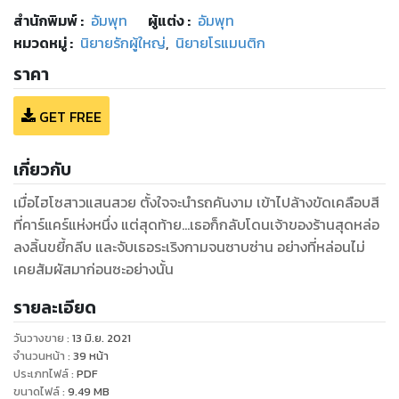
สำนักพิมพ์
:
อัมพุท
ผู้แต่ง :
อัมพุท
หมวดหมู่
:
นิยายรักผู้ใหญ่
,
นิยายโรแมนติก
ราคา
GET FREE
เกี่ยวกับ
เมื่อไฮโซสาวแสนสวย ตั้งใจจะนำรถคันงาม เข้าไปล้างขัดเคลือบสี
ที่คาร์แคร์แห่งหนึ่ง แต่สุดท้าย...เธอก็กลับโดนเจ้าของร้านสุดหล่อ
ลงลิ้นขยี้กลีบ และจับเธอระเริงกามจนซาบซ่าน อย่างที่หล่อนไม่
เคยสัมผัสมาก่อนซะอย่างนั้น
รายละเอียด
วันวางขาย
:
13 มิ.ย. 2021
จำนวนหน้า
:
39
หน้า
ประเภทไฟล์
:
PDF
ขนาดไฟล์
:
9.49
MB