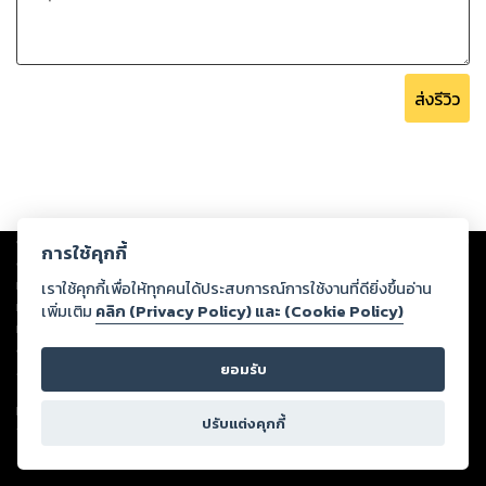
ส่งรีวิว
Copyright ©
2026
Storylog Co., Ltd. - สตอรี่ล็อกขอสงวนสิทธิ์ไม่รับผิดชอบ
การใช้คุกกี้
ต่อผลงานหรือเนื้อหาใดที่อัปโหลดผ่านเว็บไซต์และปรากฏว่าละเมิดสิทธิใน
ทรัพย์สินทางปัญญาของบุคคลอื่นหรือขัดต่อกฎหมายและศีลธรรม ดังนั้น ผู้อ่าน
เราใช้คุกกี้เพื่อให้ทุกคนได้ประสบการณ์การใช้งานที่ดียิ่งขึ้นอ่าน
ทุกท่านโปรดใช้วิจารณญาณในการกลั่นกรองด้วยตนเอง และหากท่านพบว่าส่วน
เพิ่มเติม
คลิก (Privacy Policy) และ (Cookie Policy)
หนึ่งส่วนใดขัดต่อกฎหมายและศีลธรรม กรุณาแจ้งมายังบริษัท เพื่อทีมงานจะได้
ดำเนินการในทันที ทั้งนี้ ทางสตอรี่ล็อกขอสงวนลิขสิทธิ์ตามพระราชบัญญัติ
ยอมรับ
ลิขสิทธิ์ พ.ศ. 2537 (ฉบับล่าสุด)
For support: member@ookbee.com
ปรับแต่งคุกกี้
Version
1.3.17